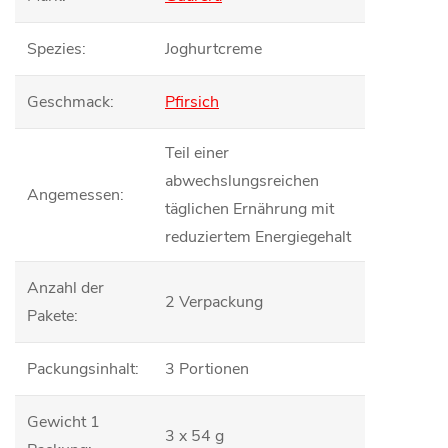
Spezies
:
Joghurtcreme
Geschmack
:
Pfirsich
Teil einer
abwechslungsreichen
Angemessen
:
täglichen Ernährung mit
reduziertem Energiegehalt
Anzahl der
2 Verpackung
Pakete
:
Packungsinhalt
:
3 Portionen
Gewicht 1
3 x 54 g