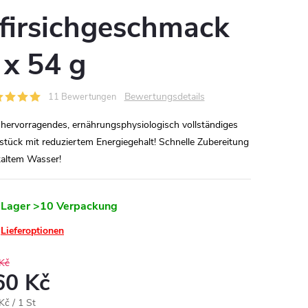
firsichgeschmack
 x 54 g
Bewertungsdetails
11 Bewertungen
 hervorragendes, ernährungsphysiologisch vollständiges
stück mit reduziertem Energiegehalt!
Schnelle Zubereitung
kaltem Wasser!
 Lager
>10 Verpackung
Lieferoptionen
Kč
60 Kč
aufspreis:
Kč / 1 St