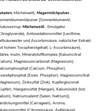
utaten:
Milcheiweiß,
Magermilchpulver
,
onnenblumenölpulver [Sonnenblumenöl,
lukosesirup,
Milcheiweiß
, Emulgator
Citroglyceride), Antioxidationsmittel (Lecithine,
ettsäureester und Ascorbinsäure, natürlicher Extrakt
it hohem Tocopherolgehalt, L-Ascorbinsäure),
tärke, Inulin, Mineralstoffkomplex [Kaliumcitrat
Kalium), Magnesiumcarbonat (Magnesium),
alciumphosphat (Calcium, Phosphor),
isendiphosphat (Eisen, Phosphor), Magnesiumcitrat
Magnesium), Zinksulfat (Zink), Kupfergluconat
Kupfer), Mangansulfat (Mangan), Kaliumiodid (Iod,
alium), Natriumselenit (Selen, Natrium)],
erdickungsmittel (Carrageen), Aroma,
äuerungsmittel (Citronensäure, Äpfelsäure),