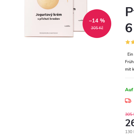
P
–14 %
6
305 Kč
Ein
Früh
mit 
Auf
305 
2
Verk
130 