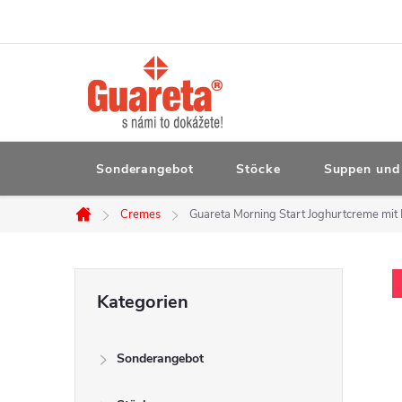
Zum
Inhalt
springen
Sonderangebot
Stöcke
Suppen und 
Cremes
Guareta Morning Start Joghurtcreme mit 
Startseite
S
Kategorien
Kategorien
überspringen
e
Sonderangebot
i