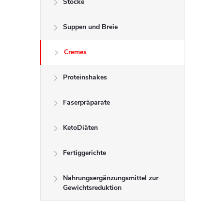
Stöcke
t
Suppen und Breie
e
n
Cremes
l
Proteinshakes
e
Faserpräparate
i
KetoDiäten
s
Fertiggerichte
t
Nahrungsergänzungsmittel zur
Gewichtsreduktion
e