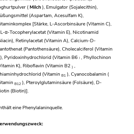
oghurtpulver (
Milch
), Emulgator (Sojalecithin),
üßungsmittel (Aspartam, Acesulfam K),
itaminkomplex [Stärke, L-Ascorbinsäure (Vitamin C),
L-α-Tocopherylacetat (Vitamin E), Nicotinamid
Niacin), Retinylacetat (Vitamin A), Calcium-D-
antothenat (Pantothensäure), Cholecalciferol (Vitamin
), Pyridoxinhydrochlorid (Vitamin B6
, Phyllochinon
)
Vitamin K), Riboflavin (Vitamin B2
,
)
hiaminhydrochlorid (Vitamin
), Cyanocobalamin (
B1
itamin
), Pteroylglutaminsäure (Folsäure), D-
B12
iotin (Biotin)].
nthält eine Phenylalaninquelle.
erwendungszweck: