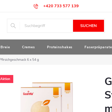
+420 733 577 139
obchod@drstanek.cz
SUCHEN
Breie
Cremes
Proteinshakes
Faserpräparate
Pfirsichgeschmack 6 x 54 g
G
Aktion
S
m