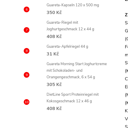
Guareta-Kapseln 120 x 500 mg
350 Kč
Z
S
Guareta-Riegel mit
Joghurtgeschmack 12 x 44 g
G
408 Kč
(
F
Guareta-Apfelriegel 44 g
31 Kč
m
S
Guareta Morning Start Joghurtcreme
(
mit Schokoladen- und
Orangengeschmack, 6 x 54 g
C
305 Kč
E
(
DietLine Sport Proteinriegel mit
Kokosgeschmack 12 x 46 g
(
408 Kč
K
V
S