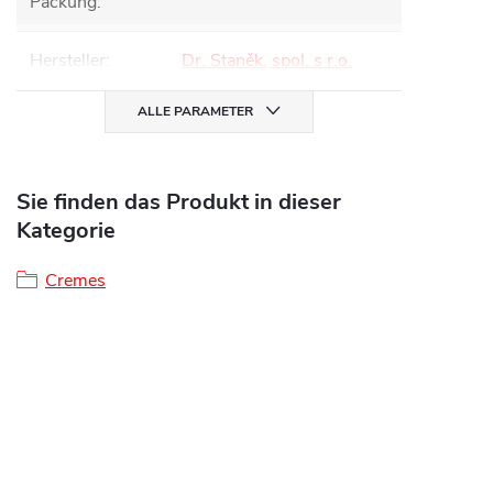
Packung
:
Hersteller
:
Dr. Staněk, spol. s r.o.
ALLE PARAMETER
Sie finden das Produkt in dieser
Kategorie
Cremes