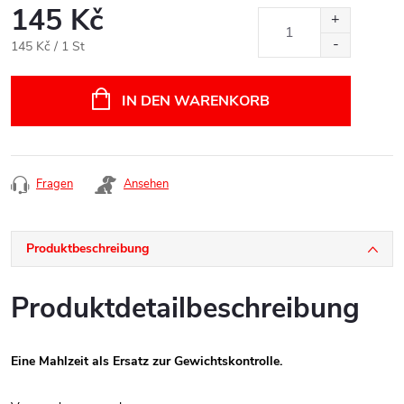
145 Kč
Verkaufspreis:
145 Kč / 1 St
IN DEN WARENKORB
Fragen
Ansehen
Produktbeschreibung
Produktdetailbeschreibung
Eine Mahlzeit als Ersatz zur Gewichtskontrolle.