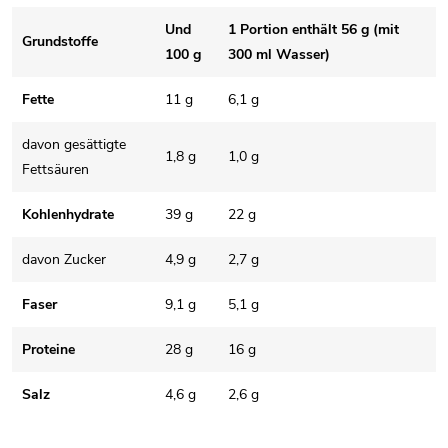
Und
1 Portion enthält 56 g (mit
Grundstoffe
100 g
300 ml Wasser)
Fette
11 g
6,1 g
davon gesättigte
1,8 g
1,0 g
Fettsäuren
Kohlenhydrate
39 g
22 g
davon Zucker
4,9 g
2,7 g
Faser
9,1 g
5,1 g
Proteine
28 g
16 g
Salz
4,6 g
2,6 g