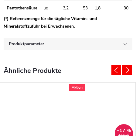
Pantothensäure
μg
3,2
53
1,8
30
(*) Referenzmenge für die tägliche Vitamin- und
Mineralstoffzufuhr bei Erwachsenen.
Produktparameter
Aktion
–17 %
145 Kč