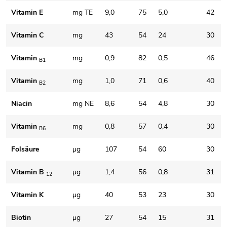
Vitamin E
mg TE
9,0
75
5,0
42
Vitamin C
mg
43
54
24
30
Vitamin
mg
0,9
82
0,5
46
B1
Vitamin
mg
1,0
71
0,6
40
B2
Niacin
mg NE
8,6
54
4,8
30
Vitamin
mg
0,8
57
0,4
30
B6
Folsäure
μg
107
54
60
30
Vitamin B
μg
1,4
56
0,8
31
12
Vitamin K
μg
40
53
23
30
Biotin
μg
27
54
15
31