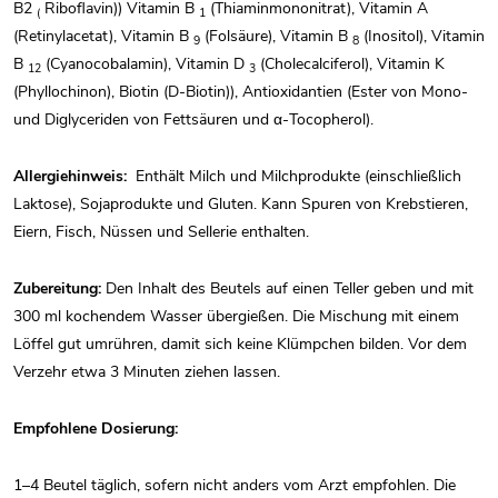
B2
Riboflavin)) Vitamin B
(Thiaminmononitrat), Vitamin A
(
1
(Retinylacetat), Vitamin B
(Folsäure), Vitamin B
(Inositol), Vitamin
9
8
B
(Cyanocobalamin), Vitamin D
(Cholecalciferol), Vitamin K
12
3
(Phyllochinon), Biotin (D-Biotin)), Antioxidantien (Ester von Mono-
und Diglyceriden von Fettsäuren und α-Tocopherol).
Allergiehinweis:
Enthält Milch und Milchprodukte (einschließlich
Laktose), Sojaprodukte und Gluten. Kann Spuren von Krebstieren,
Eiern, Fisch, Nüssen und Sellerie enthalten.
Zubereitung:
Den Inhalt des Beutels auf einen Teller geben und mit
300 ml kochendem Wasser übergießen. Die Mischung mit einem
Löffel gut umrühren, damit sich keine Klümpchen bilden. Vor dem
Verzehr etwa 3 Minuten ziehen lassen.
Empfohlene Dosierung:
1–4 Beutel täglich, sofern nicht anders vom Arzt empfohlen. Die