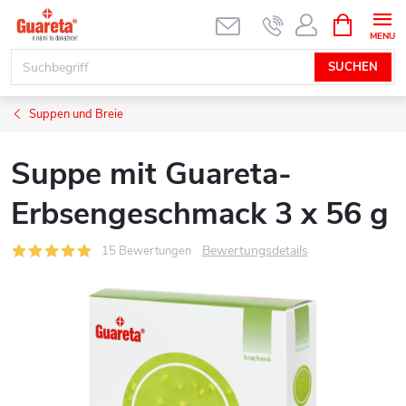
Zum
WARENK
Inhalt
springen
SUCHEN
Suppen und Breie
Suppe mit Guareta-
Erbsengeschmack 3 x 56 g
Bewertungsdetails
15 Bewertungen