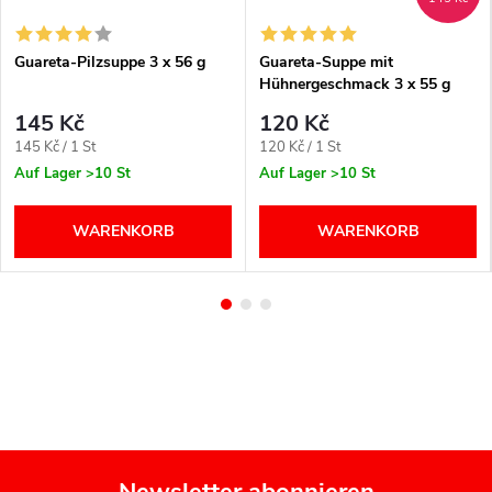
Guareta-Pilzsuppe 3 x 56 g
Guareta-Suppe mit
Hühnergeschmack 3 x 55 g
145 Kč
120 Kč
Verkaufspreis:
Verkaufspreis:
145 Kč / 1 St
120 Kč / 1 St
Auf Lager
>10 St
Auf Lager
>10 St
WARENKORB
WARENKORB