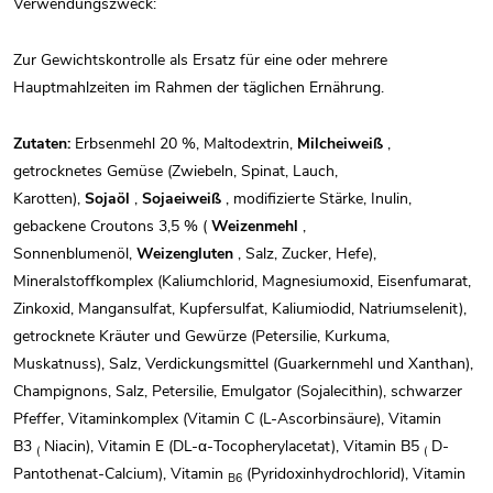
Verwendungszweck:
Zur Gewichtskontrolle als Ersatz für eine oder mehrere
Hauptmahlzeiten im Rahmen der täglichen Ernährung.
Zutaten:
Erbsenmehl 20 %, Maltodextrin,
Milcheiweiß
,
getrocknetes Gemüse (Zwiebeln, Spinat, Lauch,
Karotten),
Sojaöl
,
Sojaeiweiß
, modifizierte Stärke, Inulin,
gebackene Croutons 3,5 % (
Weizenmehl
,
Sonnenblumenöl,
Weizengluten
, Salz, Zucker, Hefe),
Mineralstoffkomplex (Kaliumchlorid, Magnesiumoxid, Eisenfumarat,
Zinkoxid, Mangansulfat, Kupfersulfat, Kaliumiodid, Natriumselenit),
getrocknete Kräuter und Gewürze (Petersilie, Kurkuma,
Muskatnuss), Salz, Verdickungsmittel (Guarkernmehl und Xanthan),
Champignons, Salz, Petersilie, Emulgator (Sojalecithin), schwarzer
Pfeffer, Vitaminkomplex (Vitamin C (L-Ascorbinsäure), Vitamin
B3
Niacin), Vitamin E (DL-α-Tocopherylacetat), Vitamin B5
D-
(
(
Pantothenat-Calcium), Vitamin
(Pyridoxinhydrochlorid), Vitamin
B6