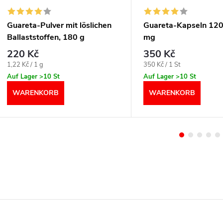
Guareta-Pulver mit löslichen
Guareta-Kapseln 120
Ballaststoffen, 180 g
mg
220 Kč
350 Kč
Verkaufspreis:
Verkaufspreis:
1,22 Kč / 1 g
350 Kč / 1 St
Auf Lager
>10 St
Auf Lager
>10 St
WARENKORB
WARENKORB