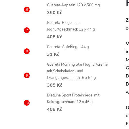
Guareta-Kapseln 120 x 500 mg
350 Kč
Z
Guareta-Riegel mit
d
Joghurtgeschmack 12 x 44 g
408 Kč
V
Guareta-Apfelriegel 44 g
i
31 Kč
M
Guareta Morning Start Joghurtcreme
G
mit Schokoladen- und
D
Orangengeschmack, 6 x 54 g
D
305 Kč
w
DietLine Sport Proteinriegel mit
Kokosgeschmack 12 x 46 g
D
408 Kč
u
E