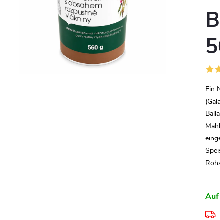
B
5
Ein 
(Gal
Ball
Mahl
eing
Spei
Rohs
Auf