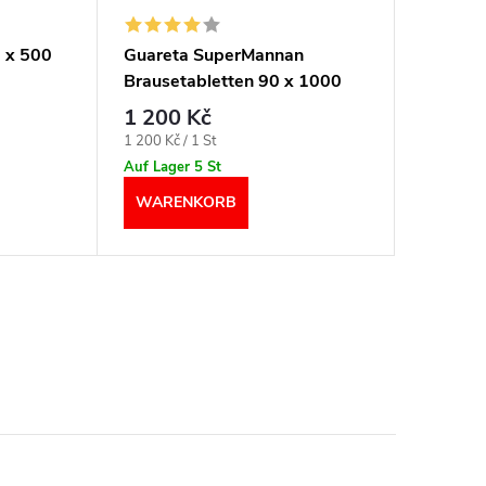
 x 500
Guareta SuperMannan
Guaret
Brausetabletten 90 x 1000
Brauset
mg
mg
1 200 Kč
479 K
Verkaufspreis:
Verkaufspr
1 200 Kč / 1 St
479 Kč / 1
Auf Lager
5 St
Auf Lage
WARENKORB
WARE