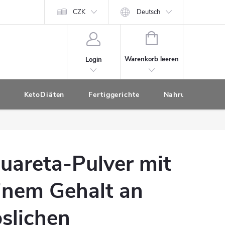
CZK
Deutsch
WARENKORB
Warenkorb leeren
Login
KetoDiäten
Fertiggerichte
Nahrungsergänzu
uareta-Pulver mit
inem Gehalt an
öslichen