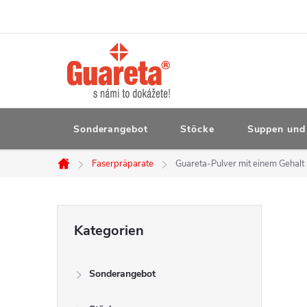
Zum
Inhalt
springen
Sonderangebot
Stöcke
Suppen und 
Faserpräparate
Guareta-Pulver mit einem Gehalt a
Startseite
S
Kategorien
Kategorien
überspringen
e
Sonderangebot
i