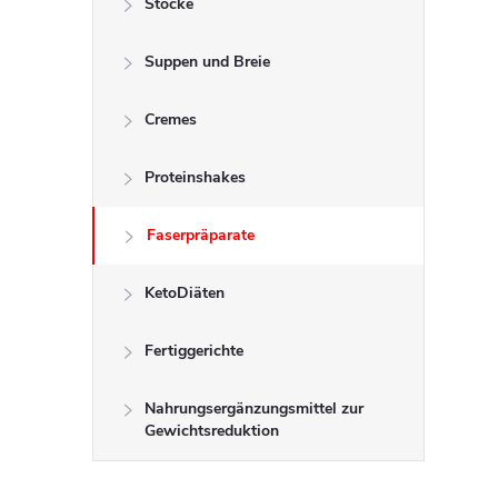
Stöcke
t
Suppen und Breie
e
n
Cremes
l
Proteinshakes
e
Faserpräparate
i
KetoDiäten
s
Fertiggerichte
t
Nahrungsergänzungsmittel zur
Gewichtsreduktion
e