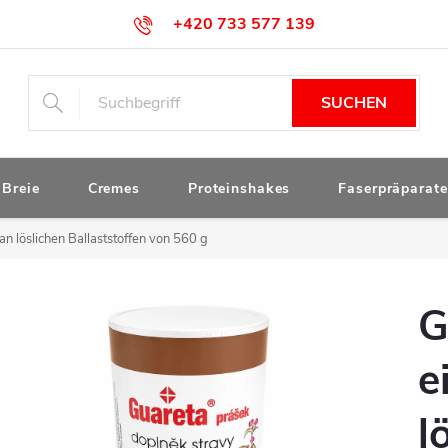
+420 733 577 139
obchod@drstanek.cz
SUCHEN
Breie
Cremes
Proteinshakes
Faserpräparate
n löslichen Ballaststoffen von 560 g
G
e
l