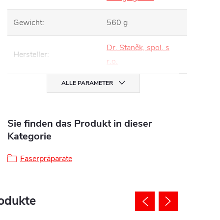
Gewicht
:
560 g
Dr. Staněk, spol. s
Hersteller
:
r.o.
ALLE PARAMETER
Sie finden das Produkt in dieser
Kategorie
Faserpräparate
odukte