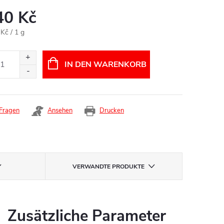
40 Kč
aufspreis:
 Kč / 1 g
IN DEN WARENKORB
Fragen
Ansehen
Drucken
VERWANDTE PRODUKTE
Zusätzliche Parameter