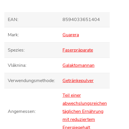
EAN
:
8594033651404
Mark
:
Guarera
Spezies
:
Faserpräparate
Vláknina
:
Galaktomannan
Verwendungsmethode
:
Getränkepulver
Teil einer
abwechslungsreichen
Angemessen
:
täglichen Ernährung
mit reduziertem
Energiegehalt