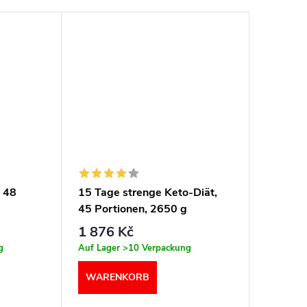
, 48
15 Tage strenge Keto-Diät,
Keto-Di
45 Portionen, 2650 g
Portion
1 876 Kč
1 454
g
Auf Lager
>10 Verpackung
Auf Lage
WARENKORB
WARE