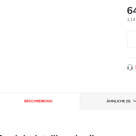
6
Verk
1,14
BESCHREIBUNG
ÄHNLICHE (5)