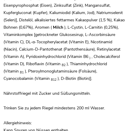
Eisenpyrophosphat (Eisen), Zinksulfat (Zink), Mangansulfat,
Kupfergluconat (Kupfer), Kaliumiodid (Kalium, Jod), Natriumselenit
(Selen)], Distelöl, alkalisiertes fettarmes Kakaopulver (1,5 %), Kakao
Bohnen (0,67%), Aromen (
Milch
), L-Cystin, L-Carnitin (0,25%),
Vitaminkomplex [getrockneter Glukosesirup, L-Ascorbinsäure
(Vitamin C), DL-α-Tocopherylacetat (Vitamin E), Nicotinamid
(Niacin), Calcium-D-Pantothenat (Pantothensäure), Retinylacetat
(Vitamin A), Pyridoxinhydrochlorid (Vitamin B6
, Cholecalciferol
)
(Vitamin D), Riboflavin (Vitamin
), Thiaminhydrochlorid
B2
(Vitamin
), Pteroylmonoglutaminsäure (Folsäure),
B1
Cyanocobalamin (Vitamin
), D-Biotin (Biotin)].
B12
Nährstoffriegel mit Zucker und Süßungsmitteln.
Trinken Sie zu jedem Riegel mindestens 200 ml Wasser.
Allergiehinweis:
Kann Spuren von Nüssen enthalten.