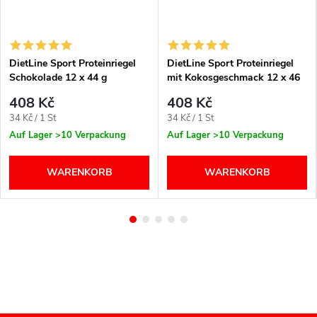
DietLine Sport Proteinriegel
DietLine Sport Proteinriegel
Schokolade 12 x 44 g
mit Kokosgeschmack 12 x 46
g
408 Kč
408 Kč
Verkaufspreis:
Verkaufspreis:
34 Kč / 1 St
34 Kč / 1 St
Auf Lager
>10 Verpackung
Auf Lager
>10 Verpackung
WARENKORB
WARENKORB