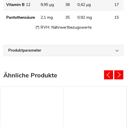
Vitamin B
12
9,95 µg
38
0,42 µg
17
Pantothensäure
2,1 mg
35
0,92 mg
15
(*) RVH: Nährwertbezugswerte
Produktparameter