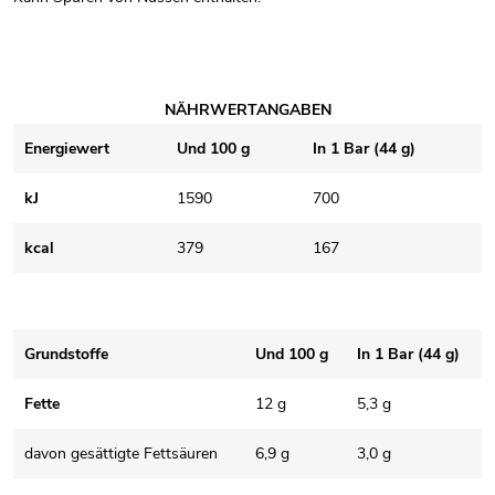
NÄHRWERTANGABEN
Energiewert
Und 100 g
In 1 Bar (44 g)
kJ
1590
700
kcal
379
167
Grundstoffe
Und 100 g
In 1 Bar (44 g)
Fette
12 g
5,3 g
davon gesättigte Fettsäuren
6,9 g
3,0 g