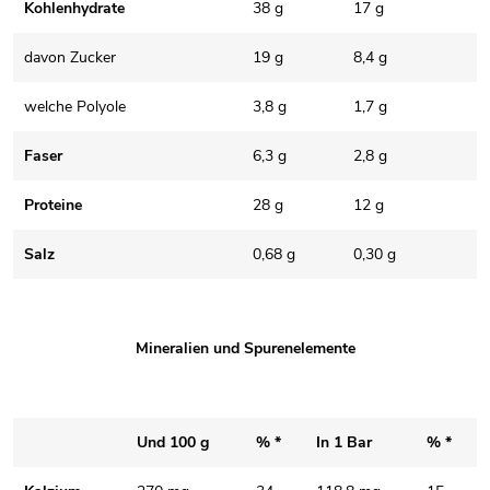
Kohlenhydrate
38 g
17 g
davon Zucker
19 g
8,4 g
welche Polyole
3,8 g
1,7 g
Faser
6,3 g
2,8 g
Proteine
28 g
12 g
Salz
0,68 g
0,30 g
Mineralien und Spurenelemente
Und 100 g
% *
In 1 Bar
% *