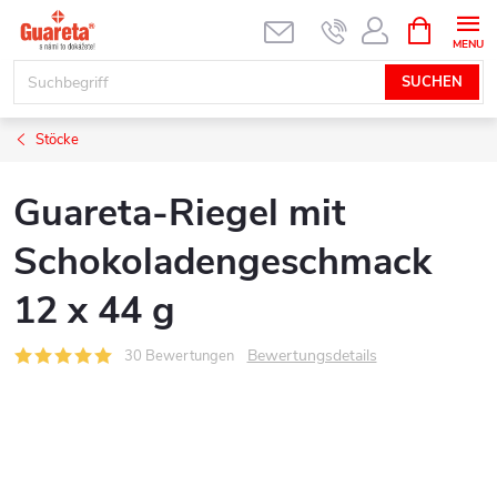
Zum
WARENK
Inhalt
springen
SUCHEN
Stöcke
Guareta-Riegel mit
Schokoladengeschmack
12 x 44 g
Bewertungsdetails
30 Bewertungen