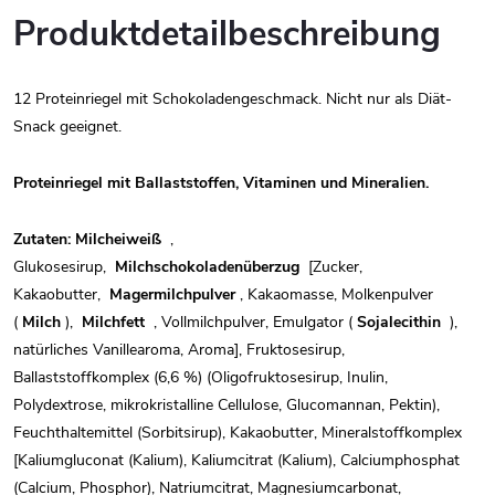
Produktdetailbeschreibung
12 Proteinriegel mit Schokoladengeschmack. Nicht nur als Diät-
Snack geeignet.
Proteinriegel mit Ballaststoffen, Vitaminen und Mineralien.
Zutaten: Milcheiweiß
,
Glukosesirup,
Milchschokoladenüberzug
[Zucker,
Kakaobutter,
Magermilchpulver
, Kakaomasse, Molkenpulver
(
Milch
),
Milchfett
, Vollmilchpulver, Emulgator (
Sojalecithin
),
natürliches Vanillearoma, Aroma], Fruktosesirup,
Ballaststoffkomplex (6,6 %) (Oligofruktosesirup, Inulin,
Polydextrose, mikrokristalline Cellulose, Glucomannan, Pektin),
Feuchthaltemittel (Sorbitsirup), Kakaobutter, Mineralstoffkomplex
[Kaliumgluconat (Kalium), Kaliumcitrat (Kalium), Calciumphosphat
(Calcium, Phosphor), Natriumcitrat, Magnesiumcarbonat,