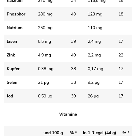
Kalzium
270 mg
34
118,8 mg
15
Phosphor
280 mg
40
123 mg
18
Natrium
250 mg
-
110 mg
-
Eisen
5,5 mg
39
2,4 mg
17
Zink
4,9 mg
49
2,2 mg
22
Kupfer
0,38 mg
38
0,17 mg
17
Selen
21 µg
38
9,2 µg
17
Jod
0,59 µg
39
26 µg
17
Vitamine
und 100 g
% *
In 1 Riegel (44 g)
% *