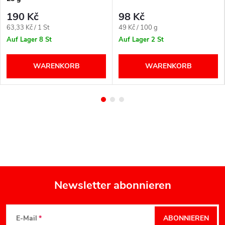
190 Kč
98 Kč
Verkaufspreis:
Verkaufspreis:
63,33 Kč / 1 St
49 Kč / 100 g
Auf Lager
8 St
Auf Lager
2 St
WARENKORB
WARENKORB
Newsletter abonnieren
F
E-Mail
ABONNIEREN