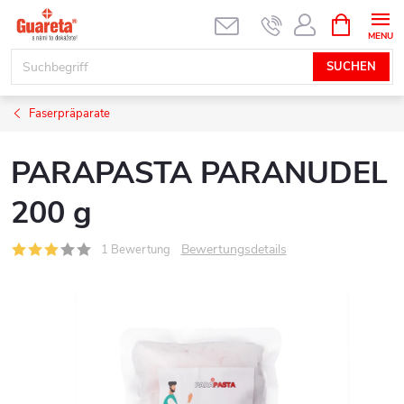
Zum
WARENK
Inhalt
springen
SUCHEN
Faserpräparate
PARAPASTA PARANUDEL
200 g
Bewertungsdetails
1 Bewertung