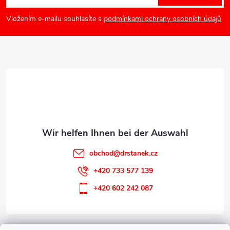
u
Vložením e-mailu souhlasíte s
podmínkami ochrany osobních údajů
ß
z
e
i
l
obchod
@
drstanek.cz
e
+420 733 577 139
+420 602 242 087