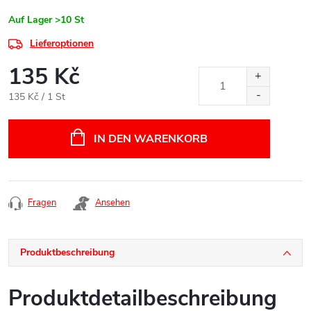
Auf Lager
>10 St
Lieferoptionen
135 Kč
Verkaufspreis:
135 Kč / 1 St
IN DEN WARENKORB
Fragen
Ansehen
Produktbeschreibung
Produktdetailbeschreibung