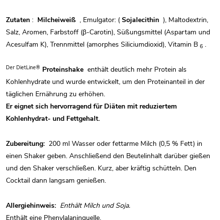
Zutaten
:
Milcheiweiß
, Emulgator: (
Sojalecithin
), Maltodextrin,
Salz, Aromen, Farbstoff (β-Carotin), Süßungsmittel (Aspartam und
Acesulfam K), Trennmittel (amorphes Siliciumdioxid), Vitamin B
.
6
Der DietLine®
Proteinshake
enthält deutlich mehr Protein als
Kohlenhydrate und wurde entwickelt, um den Proteinanteil in der
täglichen Ernährung zu erhöhen.
Er eignet sich hervorragend für Diäten mit reduziertem
Kohlenhydrat- und Fettgehalt.
Zubereitung:
200 ml Wasser oder fettarme Milch (0,5 % Fett) in
einen Shaker geben. Anschließend den Beutelinhalt darüber gießen
und den Shaker verschließen. Kurz, aber kräftig schütteln. Den
Cocktail dann langsam genießen.
Allergiehinweis:
Enthält Milch und Soja.
Enthält eine Phenylalaninquelle.