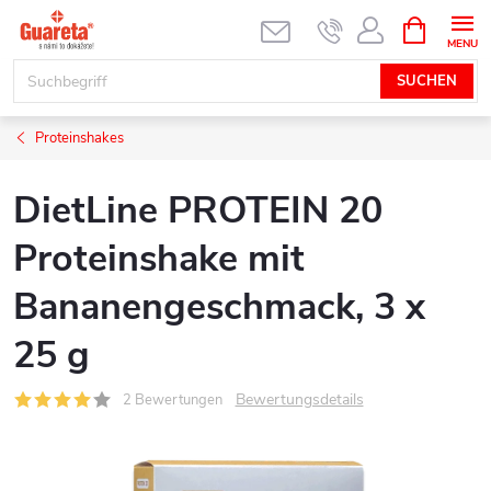
Zum
WARENK
Inhalt
springen
SUCHEN
Proteinshakes
DietLine PROTEIN 20
Proteinshake mit
Bananengeschmack, 3 x
25 g
Bewertungsdetails
2 Bewertungen