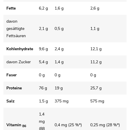
Fette
6,2 g
1,6 g
2,6 g
davon
gesättigte
2,1 g
0,5 g
1,1 g
Fettsäuren
Kohlenhydrate
9,6 g
2,4 g
12,1 g
davon Zucker
5,4 g
1,4 g
11,2 g
Faser
0 g
0 g
0 g
Proteine
76 g
19 g
25,7 g
Salz
1,5 g
375 mg
575 mg
1,4
mg
Vitamin
0,4 mg (25 %*)
0,25 mg (28 %*)
B6
(88