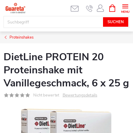
Zum
WARENK
Inhalt
springen
SUCHEN
Proteinshakes
DietLine PROTEIN 20
Proteinshake mit
Vanillegeschmack, 6 x 25 g
Bewertungsdetails
Nicht bewertet