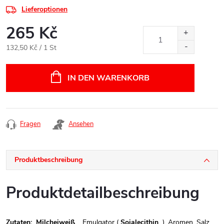
Lieferoptionen
265 Kč
Verkaufspreis:
132,50 Kč / 1 St
IN DEN WARENKORB
Fragen
Ansehen
Produktbeschreibung
Produktdetailbeschreibung
Zutaten:
Milcheiweiß
, Emulgator (
Sojalecithin
), Aromen, Salz,