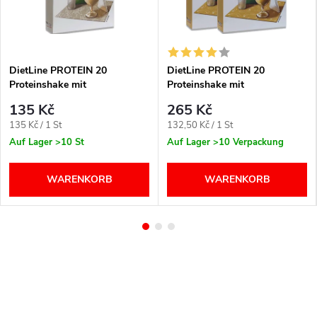
DietLine PROTEIN 20
DietLine PROTEIN 20
Proteinshake mit
Proteinshake mit
Vanillegeschmack, 3 x 25 g
Bananengeschmack, 6 x 25 g
135 Kč
265 Kč
Verkaufspreis:
Verkaufspreis:
135 Kč / 1 St
132,50 Kč / 1 St
Auf Lager
>10 St
Auf Lager
>10 Verpackung
WARENKORB
WARENKORB