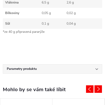
Vláknina
6,5 g
2,6 g
Bílkoviny
0,05 g
0,02 g
Sůl
0,1 g
0,04 g
*ze 40 g připravená pararýže
Parametry produktu