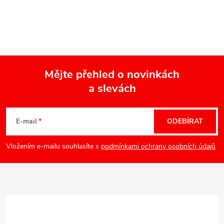
Mějte přehled o novinkách
a slevách
Z
á
E-mail
ODEBÍRAT
p
Vložením e-mailu souhlasíte s
podmínkami ochrany osobních údajů
a
t
í