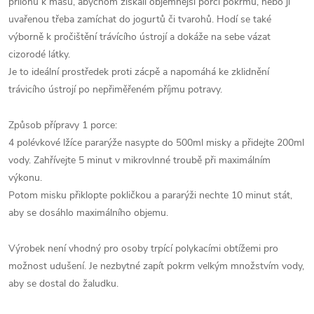
přílohu k masu, abychom získali objemnější porci pokrmu, nebo ji
uvařenou třeba zamíchat do jogurtů či tvarohů. Hodí se také
výborně k pročištění trávícího ústrojí a dokáže na sebe vázat
cizorodé látky.
Je to ideální prostředek proti zácpě a napomáhá ke zklidnění
trávicího ústrojí po nepřiměřeném příjmu potravy.
Způsob přípravy 1 porce:
4 polévkové lžíce pararýže nasypte do 500ml misky a přidejte 200ml
vody. Zahřívejte 5 minut v mikrovlnné troubě při maximálním
výkonu.
Potom misku přiklopte pokličkou a pararýži nechte 10 minut stát,
aby se dosáhlo maximálního objemu.
Výrobek není vhodný pro osoby trpící polykacími obtížemi pro
možnost udušení. Je nezbytné zapít pokrm velkým množstvím vody,
aby se dostal do žaludku.