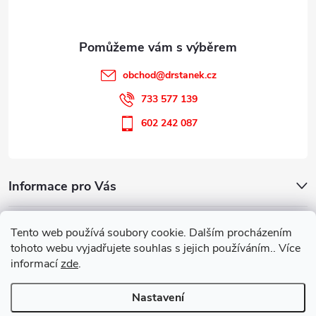
obchod
@
drstanek.cz
733 577 139
602 242 087
Informace pro Vás
Kontakt
Tento web používá soubory cookie. Dalším procházením
tohoto webu vyjadřujete souhlas s jejich používáním.. Více
informací
zde
.
Parafarmaceutická poradna
Nastavení