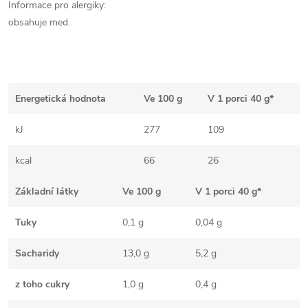
Informace pro alergiky:
obsahuje med.
Energetická hodnota
Ve 100 g
V 1 porci 40 g*
kJ
277
109
kcal
66
26
Základní látky
Ve 100 g
V 1 porci 40 g*
Tuky
0,1 g
0,04 g
Sacharidy
13,0 g
5,2 g
z toho cukry
1,0 g
0,4 g