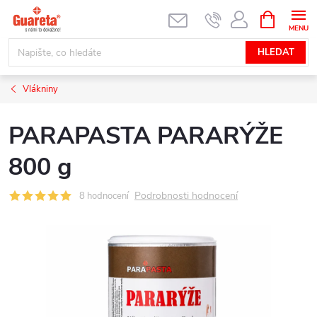
Přejít
NÁKUPNÍ
KOŠÍK
na
obsah
HLEDAT
Vlákniny
PARAPASTA PARARÝŽE
800 g
Podrobnosti hodnocení
8 hodnocení