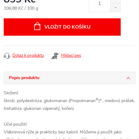
Měrná
106,88 Kč / 100 g
cena:
VLOŽIT DO KOŠÍKU
Dotaz k produktu
Hlídací pes
Popis produktu
Složení:
®
škrob, polydextróza, glukomanan (Propolmanan
)* , medový prášek,
trehalóza, glukonan vápenatý, koření.
Účel použití:
Vlákninová rýže je prakticky bez kalorií. Můžeme ji použít jako