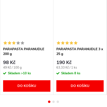
PARAPASTA PARANUDLE
PARAPASTA PARANUDLE 3 x
200 g
25 g
98 Kč
190 Kč
Měrná
Měrná
49 Kč / 100 g
63,33 Kč / 1 ks
cena:
cena:
Skladem
>10 ks
Skladem
8 ks
DO KOŠÍKU
DO KOŠÍKU