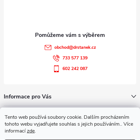
í
obchod
@
drstanek.cz
733 577 139
602 242 087
Informace pro Vás
Kontakt
Tento web používá soubory cookie. Dalším procházením
tohoto webu vyjadřujete souhlas s jejich používáním.. Více
informací
zde
.
Parafarmaceutická poradna