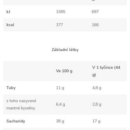
kJ
1585
697
kcal
377
166
Základní látky
V 1 tyčince (44
Ve 100 g
g)
Tuky
11 g
4,8 g
z toho nasycené
6,4 g
2,8 g
mastné kyseliny
Sacharidy
38 g
17 g