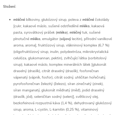
Složení:
mléčné
bílkoviny, glukózový sirup, poleva z
mléčné
čokolády
[cukr, kakaové máslo, sušené odstředěné
mléko
, kakaová
pasta, syrovátkový prášek (
mléko
),
mléčný
tuk, sušené
plnotučné
mléko
, emulgátor (
sójový
lecitin), přírodní vanilkové
aroma, aroma], fruktózový sirup, vlákninový komplex (6,7 %)
(oligofruktózový sirup, inulin, polydextróza, mikrokrystalická
celulóza, glukomannan, pektin), zvlhčující látka (sorbitolový
sirup), kakaové máslo, komplex minerálních látek [glukonát
draselný (draslík), citrát draselný (draslík), fosforečnan
vápenatý (vápník, fosfor), citrát sodný, uhličitan hořečnatý,
pyrofosforečnan železitý (železo), síran zinečnatý (zinek),
síran manganatý, glukonát měďnatý (měď), jodid draselný
(draslík, jód), seleničitan sodný (selen)], světlicový olej,
bezkofeinová rozpustná káva (1,4 %), dehydrovaný glukózový
sirup, aroma, L-cystin, L-karnitin (0,25 %), vitaminový