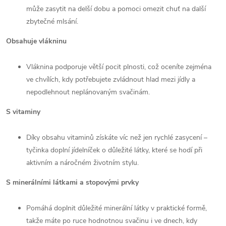
může zasytit na delší dobu a pomoci omezit chuť na další
zbytečné mlsání.
Obsahuje vlákninu
Vláknina podporuje větší pocit plnosti, což oceníte zejména
ve chvílích, kdy potřebujete zvládnout hlad mezi jídly a
nepodlehnout neplánovaným svačinám.
S vitaminy
Díky obsahu vitaminů získáte víc než jen rychlé zasycení –
tyčinka doplní jídelníček o důležité látky, které se hodí při
aktivním a náročném životním stylu.
S minerálními látkami a stopovými prvky
Pomáhá doplnit důležité minerální látky v praktické formě,
takže máte po ruce hodnotnou svačinu i ve dnech, kdy