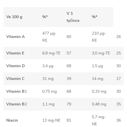
V 1
Ve 100 g
%*
%*
tyčince
477 µg-
210 µg-
Vitamin A
60
26
RE
RE
Vitamin E
6,8 mg-TE
57
3,0 mg-TE
25
Vitamin D
3,4 µg
68
1,5 µg
30
Vitamin C
31 mg
39
14 mg
17
Vitamin B
1
0,75 mg
68
0,33 mg
30
Vitamin B
2
1,1 mg
79
0,48 mg
35
5,7 mg-
Niacin
13 mg-NE
81
36
NE