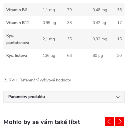
Vitamin B
6
1,1 mg
79
0,48 mg
35
Vitamin B
12
0,95 µg
38
0,42 µg
17
Kys.
2,1 mg
35
0,92 mg
15
pantotenová
Kys. listová
136 µg
68
60 µg
30
(*) RVH: Referenční výživové hodnoty
Parametry produktu