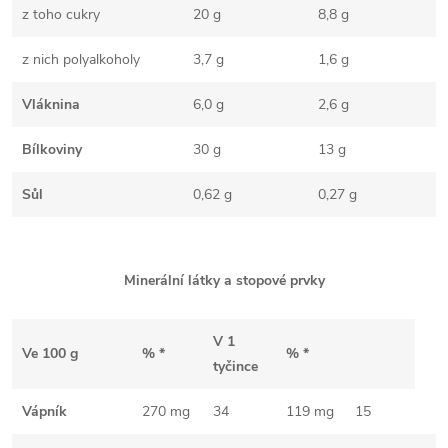
z toho cukry
20 g
8,8 g
z nich polyalkoholy
3,7 g
1,6 g
Vláknina
6,0 g
2,6 g
Bílkoviny
30 g
13 g
Sůl
0,62 g
0,27 g
Minerální látky a stopové prvky
V 1
Ve 100 g
% *
% *
tyčince
Vápník
270 mg
34
119 mg
15