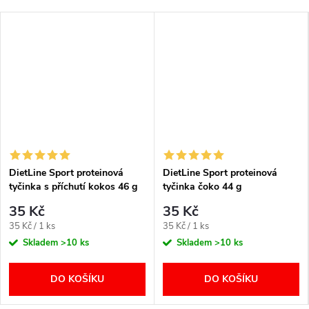
DietLine Sport proteinová
DietLine Sport proteinová
tyčinka s příchutí kokos 46 g
tyčinka čoko 44 g
35 Kč
35 Kč
Měrná
Měrná
35 Kč / 1 ks
35 Kč / 1 ks
cena:
cena:
Skladem
>10 ks
Skladem
>10 ks
DO KOŠÍKU
DO KOŠÍKU