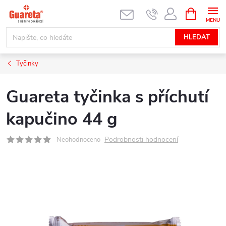
Přejít
NÁKUPNÍ
KOŠÍK
na
obsah
HLEDAT
Tyčinky
Guareta tyčinka s příchutí
kapučino 44 g
Podrobnosti hodnocení
Neohodnoceno