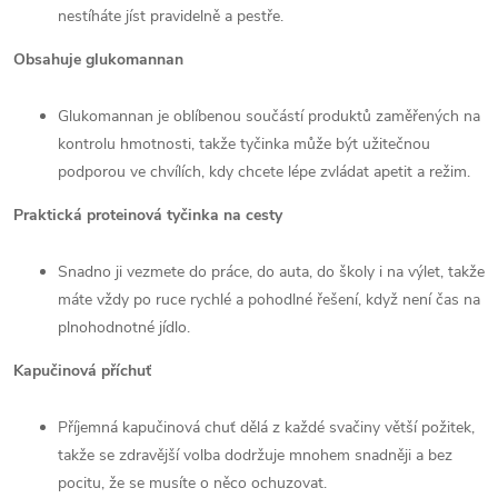
nestíháte jíst pravidelně a pestře.
Obsahuje glukomannan
Glukomannan je oblíbenou součástí produktů zaměřených na
kontrolu hmotnosti, takže tyčinka může být užitečnou
podporou ve chvílích, kdy chcete lépe zvládat apetit a režim.
Praktická proteinová tyčinka na cesty
Snadno ji vezmete do práce, do auta, do školy i na výlet, takže
máte vždy po ruce rychlé a pohodlné řešení, když není čas na
plnohodnotné jídlo.
Kapučinová příchuť
Příjemná kapučinová chuť dělá z každé svačiny větší požitek,
takže se zdravější volba dodržuje mnohem snadněji a bez
pocitu, že se musíte o něco ochuzovat.