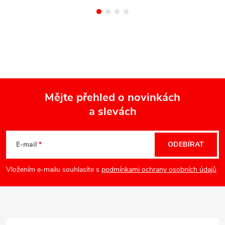
Mějte přehled o novinkách
a slevách
Z
á
E-mail
ODEBÍRAT
p
Vložením e-mailu souhlasíte s
podmínkami ochrany osobních údajů
a
t