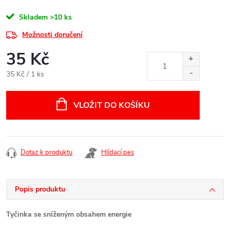
Skladem
>10 ks
Možnosti doručení
35 Kč
Měrná
35 Kč / 1 ks
cena:
VLOŽIT DO KOŠÍKU
Dotaz k produktu
Hlídací pes
Popis produktu
Tyčinka se sníženým obsahem energie