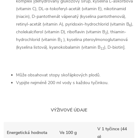
komplex [dehydrovaný glukózový sirup, kyselina L-askorbová
(vitamin C), DL-α-tokoferyl-acetát (vitamin E), nikotinamid
(niacin), D-pantothenát vápenatý (kyselina pantothenová),
retinyl-acetát (vitamin A), pyridoxin-hydrochlorid (vitamin B
),
6
cholekalciferol (vitamin D), riboflavin (vitamin B
), thiamin-
2
hydrochlorid (vitamin B
), kyselina pteroylmonoglutamová
1
(kyselina listová), kyanokobalamin (vitamin B
), D-biotin].
12
Může obsahovat stopy skořápkových plodů.
Vypijte nejméně 200 ml vody s každou tyčinkou.
VÝŽIVOVÉ ÚDAJE
V 1 tyčince (44
Energetická hodnota
Ve 100 g
g)