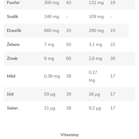
Fosfor
300 mg
43
132 mg
19
Sodík
248 mg
-
109 mg
-
Draslík
660 mg
33
290 mg
15
Železo
7 mg
50
3,1 mg
22
Zinek
6 mg
60
2,6 mg
26
0,17
Měd
0,38 mg
38
17
mg
Jód
59 µg
39
26 µg
17
Selen
21 µg
38
9,2 µg
17
Vitaminy