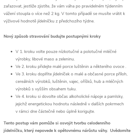
zařazovat, jestliže zjistíte, že vám váha po pravidelném týdenním
vážení stoupla o více než 2 kg. V tomto případě se musíte vrátit k
výživové hodnotě jídelníčku z předchozího týdne.
Nový způsob stravování budujte postupnými kroky
V 1. kroku volte pouze nízkotučné a polotučné mléčné
výrobky, libové maso a zeleninu.
Ve 2. kroku přidejte malé porce luštěnin a některého ovoce .
Ve 3. kroku doplňte jídelníček o malé a občasné porce příloh,
cereálních výrobků, luštěnin, vajec, oříšků, hub a mléčných
výrobků s vyšším obsahem tuku.
Ve 4. kroku si dovolte občas alkoholické nápoje a pamlsky,
jejichž energetickou hodnotu následně v dalších pokrmech
v rámci dne částečně nebo úplně korigujte.
Tento postup vám pomůže si osvojit tvorbu celodenního
jídelníčku, který nepovede k opětovnému nárůstu váhy. Uvědomíte