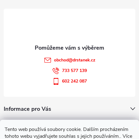
t
í
obchod
@
drstanek.cz
733 577 139
602 242 087
Informace pro Vás
Kontakt
Tento web používá soubory cookie. Dalším procházením
tohoto webu vyjadřujete souhlas s jejich používáním.. Více