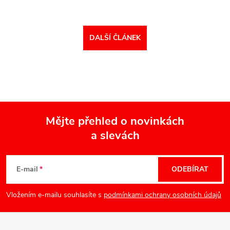
DALŠÍ ČLÁNEK
Mějte přehled o novinkách
a slevách
Z
á
E-mail
ODEBÍRAT
p
Vložením e-mailu souhlasíte s
podmínkami ochrany osobních údajů
a