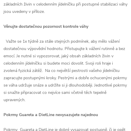
základních živin v celodenním jídelníčku při postupné stabilizaci váhy
jsou uvedeny v příloze.
Věnujte dostatečnou pozornost kontrole váhy
Važte se 1x týdně za stále stejných podmínek, aby mělo vážení
dostatečnou výpovědní hodnotu. Přistupujte k vážení rutinně a bez
emocí. Je nutné si vypozorovat, jaký obsah základních živin v
celodenním jídelníčku si budete moci dovolit. Svoji roli hraje i
zvolená fyzická zátěž. Na co největší pestrosti vašeho jídelníčku
zapracujte postupnými kroky. Pestrými a dobře ochucenými pokrmy
se váha udržuje snáze a udržíte si ji dlouhodoběji. Jednotlivé pokrmy
si snažte připracovat co nejvíce sami včetně těch tepelně
upravených.
Pokrmy Guareta a DietLine nevysazujete najednou
Pokrmy Guareta a DietLine je dobré vysazovat postupně, či je opět