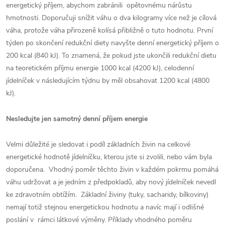
energetický příjem, abychom zabránili opětovnému nárůstu
hmotnosti. Doporučuji snížit váhu o dva kilogramy více než je cílová
váha, protože váha přirozeně kolísá přibližně o tuto hodnotu. První
týden po skončení redukční diety navyšte denní energetický příjem o
200 kcal (840 kJ). To znamená, že pokud jste ukončili redukční dietu
na teoretickém příjmu energie 1000 kcal (4200 kJ), celodenní
jídelníček v následujícím týdnu by měl obsahovat 1200 kcal (4800
kJ).
Nesledujte jen samotný denní příjem energie
Velmi důležité je sledovat i podíl základních živin na celkové
energetické hodnotě jídelníčku, kterou jste si zvolili, nebo vám byla
doporučena. Vhodný poměr těchto živin v každém pokrmu pomáhá
váhu udržovat a je jedním z předpokladů, aby nový jídelníček nevedl
ke zdravotním obtížím. Základní živiny (tuky, sacharidy, bílkoviny)
nemají totiž stejnou energetickou hodnotu a navíc mají i odlišné
poslání v rámci látkové výměny. Příklady vhodného poměru