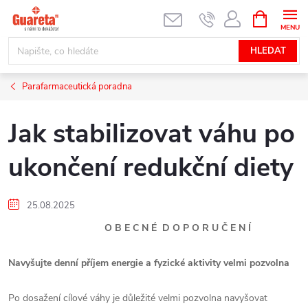
Přejít
NÁKUPNÍ
KOŠÍK
na
obsah
HLEDAT
Parafarmaceutická poradna
Jak stabilizovat váhu po
ukončení redukční diety
25.08.2025
O B E C N É D O P O R U Č E N Í
Navyšujte denní příjem energie a fyzické aktivity velmi pozvolna
Po dosažení cílové váhy je důležité velmi pozvolna navyšovat