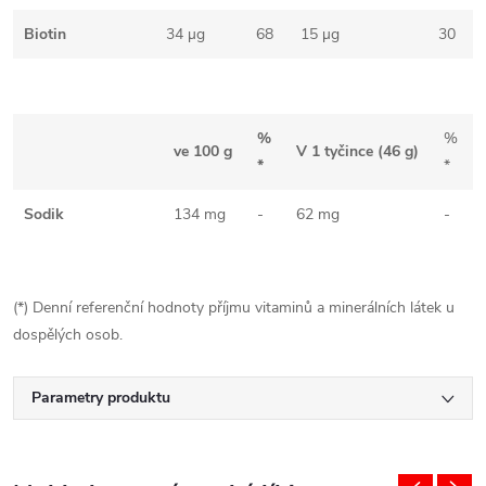
Biotin
34 µg
68
15 µg
30
%
%
ve 100 g
V 1 tyčince (46 g)
*
*
Sodik
134 mg
-
62 mg
-
(*) Denní referenční hodnoty příjmu vitaminů a minerálních látek u
dospělých osob.
Parametry produktu