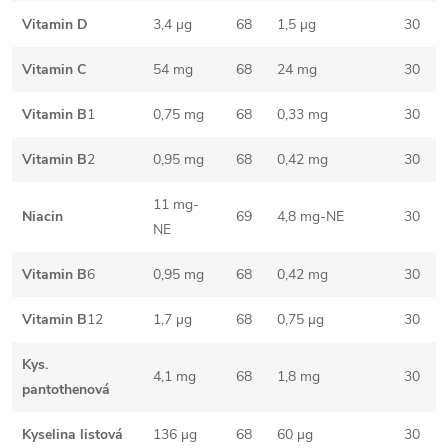
Vitamin D
3,4 µg
68
1,5 µg
30
Vitamin C
54 mg
68
24 mg
30
Vitamin B
1
0,75 mg
68
0,33 mg
30
Vitamin B
2
0,95 mg
68
0,42 mg
30
11 mg-
Niacin
69
4,8 mg-NE
30
NE
Vitamin B
6
0,95 mg
68
0,42 mg
30
Vitamin B
12
1,7 µg
68
0,75 µg
30
Kys.
4,1 mg
68
1,8 mg
30
pantothenová
Kyselina listová
136 µg
68
60 µg
30