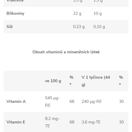
Vláknina
3,3 g
1,5 g
Bílkoviny
22 g
10 g
Sůl
0,23 g
0,10 g
Obsah vitaminů a minerálních látek
%
V 1 tyčince (44
%
ve 100 g
*
g)
*
545 µg-
Vitamin A
68
240 µg-RE
30
RE
8,2 mg-
Vitamin E
68
3,6 mg-TE
30
TE