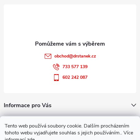
t
í
obchod
@
drstanek.cz
733 577 139
602 242 087
Informace pro Vás
Kontakt
Tento web používá soubory cookie. Dalším procházením
tohoto webu vyjadřujete souhlas s jejich používáním.. Více
informací
zde
.