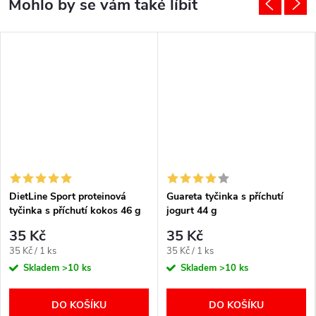
DietLine Sport proteinová
Guareta tyčinka s příchutí
tyčinka s příchutí kokos 46 g
jogurt 44 g
35 Kč
35 Kč
Měrná
Měrná
35 Kč / 1 ks
35 Kč / 1 ks
cena:
cena:
Skladem
>10 ks
Skladem
>10 ks
DO KOŠÍKU
DO KOŠÍKU