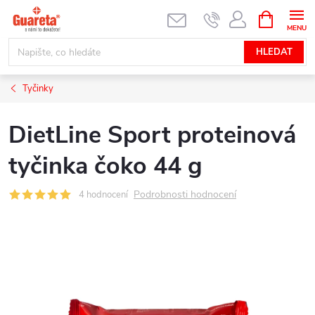
Přejít
NÁKUPNÍ
KOŠÍK
na
obsah
HLEDAT
Tyčinky
DietLine Sport proteinová
tyčinka čoko 44 g
Podrobnosti hodnocení
4 hodnocení