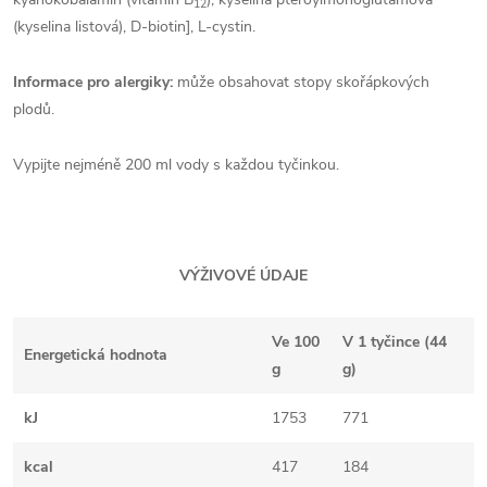
12
(kyselina listová), D-biotin], L-cystin.
Informace pro alergiky:
může obsahovat stopy skořápkových
plodů.
Vypijte nejméně 200 ml vody s každou tyčinkou.
VÝŽIVOVÉ ÚDAJE
Ve 100
V 1 tyčince (44
Energetická hodnota
g
g)
kJ
1753
771
kcal
417
184