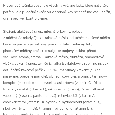
Proteinová tyčinka obsahuje všechny výživné látky, které naše tělo
potřebuje a je ideální svačinou v období, kdy se snažíme váhu snížit,
či si ji pečlivěji kontrolujeme.
Složení:
glukózový sirup,
mléčné
bílkoviny, poleva
z
mléčné
čokolády [(cukr, kakaové máslo, odtučněné sušené
mléko
,
kakaová pasta, syrovátkový prášek (
mléko
),
mléčný
tuk,
plnotučný
mléčný
prášek, emulgátor (
sojový
lecitin), přírodní
vanilkové aroma, aroma)], kakaové máslo, fruktóza, bramborové
vločky, cukerný sirup, zvlhčující látka (sorbitolový sirup), inulin, cukr,
odtučněný kakaový prášek (1,9 %),
mandlový
krokant (cukr a
nasekané, opečené
mandle
), slunečnicový olej, aroma, vitaminový
komplex [maltodextrin, L-kyselina askorbová (vitamin C), DL-α-
tokoferyl-acetát (vitamin E), nikotinamid (niacin), D-pantothenát
vápenatý (kyselina pantothenová), retinylacetát (vitamin A),
cholekalciferol (vitamin D), pyridoxin-hydrochlorid (vitamin B
),
6
riboflavin (vitamin B
), thiamin-hydrochlorid (vitamin B
),
2
1
kyanokobalamin (vitamin B
), kyselina pteroylmonoglutamová