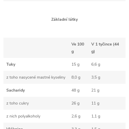
Základní látky
Ve 100
V 1 tyčince (44
g
g)
Tuky
15 g
6,6 g
z toho nasycené mastné kyseliny
8,0 g
3,5 g
Sacharidy
48 g
21 g
z toho cukry
26 g
11 g
z nich polyalkoholy
2,6 g
1,1 g