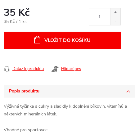
35 Kč
Měrná
35 Kč / 1 ks
cena:
VLOŽIT DO KOŠÍKU
Dotaz k produktu
Hlídací pes
Popis produktu
Výživná tyčinka s cukry a sladidly k doplnění bílkovin, vitamínů a
některých minerálních látek.
Vhodné pro sportovce.