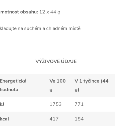
motnost obsahu:
12 x
44 g
kladujte na suchém a chladném místě.
VÝŽIVOVÉ ÚDAJE
Energetická
Ve 100
V 1 tyčince (44
hodnota
g
g)
kJ
1753
771
kcal
417
184