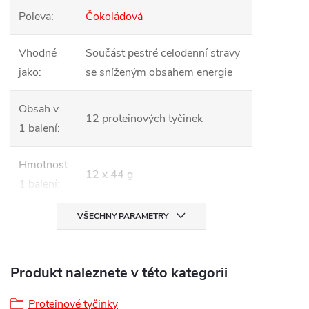
Poleva
:
Čokoládová
Vhodné
Součást pestré celodenní stravy
jako
:
se sníženým obsahem energie
Obsah v
12 proteinových tyčinek
1 balení
:
Hmotnost
12 x 44 g
1 balení
:
VŠECHNY PARAMETRY
Produkt naleznete v této kategorii
Proteinové tyčinky