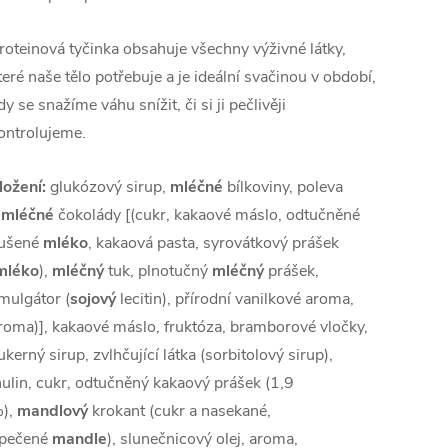
roteinová tyčinka obsahuje všechny výživné látky,
teré naše tělo potřebuje a je ideální svačinou v období,
dy se snažíme váhu snížit, či si ji pečlivěji
ontrolujeme.
ložení:
glukózový sirup,
mléčné
bílkoviny, poleva
mléčné
čokolády [(cukr, kakaové máslo, odtučněné
ušené
mléko
, kakaová pasta, syrovátkový prášek
mléko
),
mléčný
tuk, plnotučný
mléčný
prášek,
mulgátor (
sojový
lecitin), přírodní vanilkové aroma,
roma)], kakaové máslo, fruktóza, bramborové vločky,
ukerný sirup, zvlhčující látka (sorbitolový sirup),
nulin, cukr, odtučněný kakaový prášek (1,9
),
mandlový
krokant (cukr a nasekané,
pečené
mandle
), slunečnicový olej, aroma,