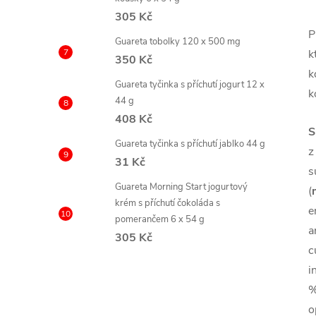
305 Kč
P
Guareta tobolky 120 x 500 mg
k
350 Kč
k
Guareta tyčinka s příchutí jogurt 12 x
k
44 g
408 Kč
S
Guareta tyčinka s příchutí jablko 44 g
z
31 Kč
s
Guareta Morning Start jogurtový
(
krém s příchutí čokoláda s
e
pomerančem 6 x 54 g
a
305 Kč
c
i
%
o