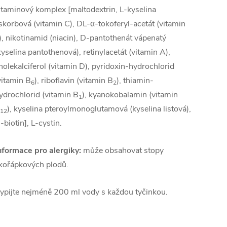
itaminový komplex [maltodextrin, L-kyselina
skorbová (vitamin C), DL-α-tokoferyl-acetát (vitamin
), nikotinamid (niacin), D-pantothenát vápenatý
kyselina pantothenová), retinylacetát (vitamin A),
holekalciferol (vitamin D), pyridoxin-hydrochlorid
vitamin B
), riboflavin (vitamin B
), thiamin-
6
2
ydrochlorid (vitamin B
), kyanokobalamin (vitamin
1
), kyselina pteroylmonoglutamová (kyselina listová),
12
-biotin], L-cystin.
nformace pro alergiky:
může obsahovat stopy
kořápkových plodů.
ypijte nejméně 200 ml vody s každou tyčinkou.