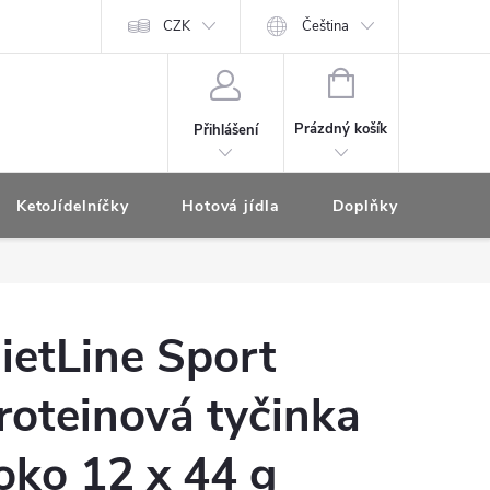
CZK
Čeština
NÁKUPNÍ
KOŠÍK
Prázdný košík
Přihlášení
KetoJídelníčky
Hotová jídla
Doplňky pro redukčn
ietLine Sport
roteinová tyčinka
oko 12 x 44 g