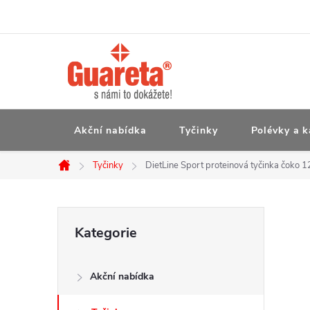
Přejít
na
obsah
Akční nabídka
Tyčinky
Polévky a k
Tyčinky
DietLine Sport proteinová tyčinka čoko 1
Domů
P
Přeskočit
Kategorie
kategorie
o
Akční nabídka
s