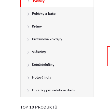
Tyčinky
t
Polévky a kaše
r
a
Krémy
n
Proteinové koktejly
n
Vlákniny
í
KetoJídelníčky
p
Hotová jídla
a
Doplňky pro redukční dietu
n
TOP 10 PRODUKTŮ