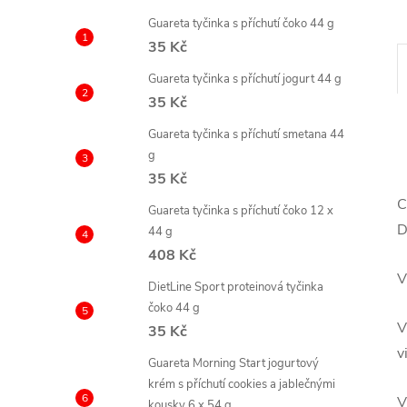
e
Guareta tyčinka s příchutí čoko 44 g
35 Kč
l
Guareta tyčinka s příchutí jogurt 44 g
35 Kč
Guareta tyčinka s příchutí smetana 44
g
35 Kč
C
Guareta tyčinka s příchutí čoko 12 x
D
44 g
408 Kč
V
DietLine Sport proteinová tyčinka
čoko 44 g
V
35 Kč
v
Guareta Morning Start jogurtový
krém s příchutí cookies a jablečnými
V
kousky 6 x 54 g