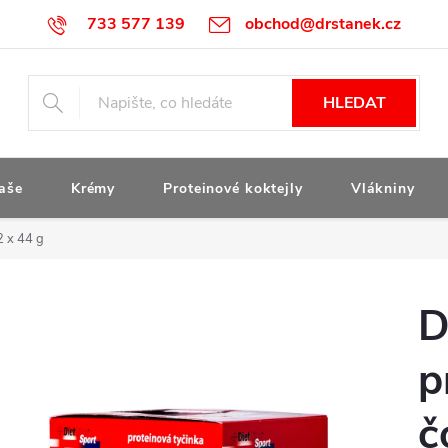
733 577 139
obchod@drstanek.cz
HLEDAT
aše
Krémy
Proteinové koktejly
Vlákniny
2 x 44 g
D
p
č