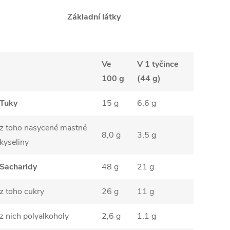
Základní látky
Ve
V 1 tyčince
100 g
(44 g)
Tuky
15 g
6,6 g
z toho nasycené mastné
8,0 g
3,5 g
kyseliny
Sacharidy
48 g
21 g
z toho cukry
26 g
11 g
z nich polyalkoholy
2,6 g
1,1 g