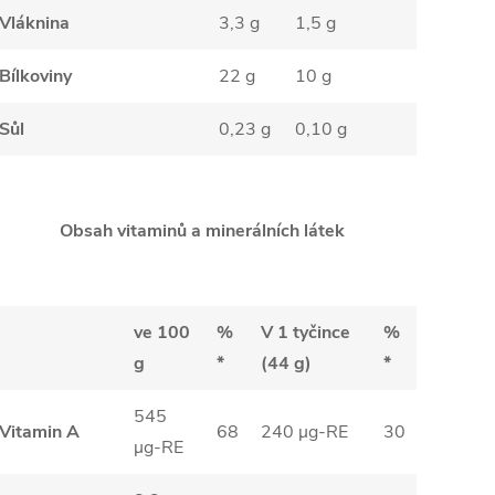
Vláknina
3,3 g
1,5 g
Bílkoviny
22 g
10 g
Sůl
0,23 g
0,10 g
Obsah vitaminů a minerálních látek
ve 100
%
V 1 tyčince
%
g
*
(44 g)
*
545
Vitamin A
68
240 µg-RE
30
µg-RE