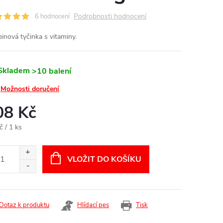
Podrobnosti hodnocení
6 hodnocení
einová tyčinka s vitaminy.
Skladem
>10 balení
Možnosti doručení
08 Kč
ná
č / 1 ks
:
VLOŽIT DO KOŠÍKU
Dotaz k produktu
Hlídací pes
Tisk