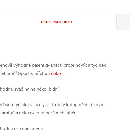
POPIS PRODUKTU
enově výhodné balení dvanácti proteinových tyčinek
®
ietLine
Sport s příchutí
čoko
.
hodná svačina na několik dní!
ýživná tyčinka s cukry a sladidly k doplnění bílkovin,
itamínů a některých minerálních látek.
hodné pro sportovce.