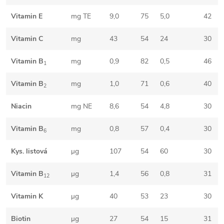
Vitamin E
mg TE
9,0
75
5,0
42
Vitamin C
mg
43
54
24
30
Vitamin B
mg
0,9
82
0,5
46
1
Vitamin B
mg
1,0
71
0,6
40
2
Niacin
mg NE
8,6
54
4,8
30
Vitamin B
mg
0,8
57
0,4
30
6
Kys. listová
μg
107
54
60
30
Vitamin B
μg
1,4
56
0,8
31
12
Vitamin K
μg
40
53
23
30
Biotin
μg
27
54
15
31