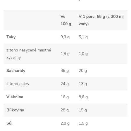
Ve
V 1 porci 55 g (s 300 ml
100 g
vody)
Tuky
9,3 g
5,1 g
z toho nasycené mastné
1,8 g
1,0 g
kyseliny
Sacharidy
36 g
20 g
z toho cukry
24 g
13 g
Vláknina
16 g
8,6 g
Bílkoviny
28 g
15 g
Sůl
2,8 g
1,5 g