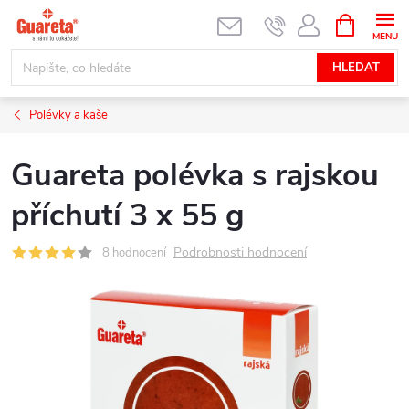
Přejít
NÁKUPNÍ
KOŠÍK
na
obsah
HLEDAT
Polévky a kaše
Guareta polévka s rajskou
příchutí 3 x 55 g
Podrobnosti hodnocení
8 hodnocení