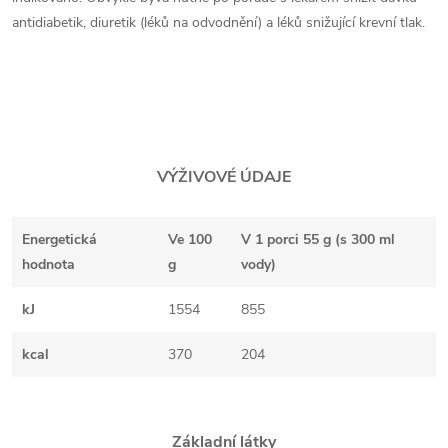
antidiabetik, diuretik (léků na odvodnění) a léků snižující krevní tlak.
VÝŽIVOVÉ ÚDAJE
Energetická
Ve 100
V 1 porci 55 g (s 300 ml
hodnota
g
vody)
kJ
1554
855
kcal
370
204
Základní látky