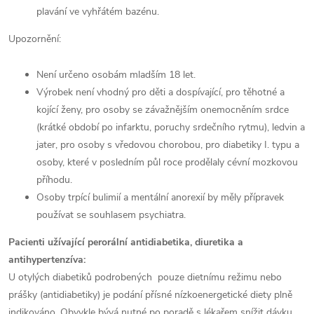
plavání ve vyhřátém bazénu.
Upozornění:
Není určeno osobám mladším 18 let.
Výrobek není vhodný pro děti a dospívající, pro těhotné a
kojící ženy, pro osoby se závažnějším onemocněním srdce
(krátké období po infarktu, poruchy srdečního rytmu), ledvin a
jater, pro osoby s vředovou chorobou, pro diabetiky I. typu a
osoby, které v posledním půl roce prodělaly cévní mozkovou
příhodu.
Osoby trpící bulimií a mentální anorexií by měly přípravek
používat se souhlasem psychiatra.
Pacienti užívající perorální antidiabetika, diuretika a
antihypertenzíva:
U otylých diabetiků podrobených pouze dietnímu režimu nebo
prášky (antidiabetiky) je podání přísné nízkoenergetické diety plně
indikováno. Obvykle bývá nutné po poradě s lékařem snížit dávku