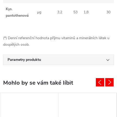
Kys.
μg
3,2
53
1,8
30
pantothenová
(*) Denní referenční hodnota příjmu vitaminů a minerálních látek u
dospělých osob.
Parametry produktu