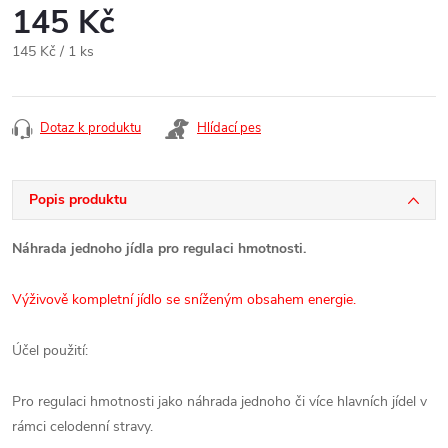
145 Kč
Měrná
145 Kč / 1 ks
cena:
Dotaz k produktu
Hlídací pes
Popis produktu
Náhrada jednoho jídla pro regulaci hmotnosti.
Výživově kompletní jídlo se sníženým obsahem energie.
Účel použití:
Pro regulaci hmotnosti jako náhrada jednoho či více hlavních jídel v
rámci celodenní stravy.