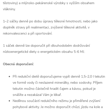
těstoviny) a mlýnsko-pekárenské výrobky s vyšším obsahem
vlákniny.
1–2 sáčky denně po dobu úpravy tělesné hmotnosti, nebo jako
doplněk stravy při realimentaci, zvýšené tělesné aktivitě, v
rekonvalescenci a při sportování.
1 sáček denně lze doporučit při dlouhodobém dodržování
nízkoenergetické diety o energetickém obsahu 5-6 MJ.
Obecná doporučení:
Při redukční dietě doporučujeme vypít denně 1,5–2,0 l tekutin
ve formě vody či neslazené minerálky, nebo sodovky. Příjem
tekutin možno částečně hradit čajem a kávou, pokud je
snášíte a nezakázal Vám je lékař.
Nedílnou součástí redukčního režimu je přiměřené zvýšení
pohybové aktivity. Je možno doporučit chůzi, jízdu na kole a