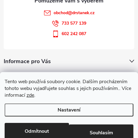
obchod
@
drstanek.cz
733 577 139
602 242 087
Informace pro Vás
Kontakt
Tento web používá soubory cookie. Dalším procházením
tohoto webu vyjadřujete souhlas s jejich používáním.. Více
informací
zde
.
Parafarmaceutická poradna
Nastavení
Copyright 2026
Guareta
. Všechna práva vyhrazena.
Upravit nastavení
cookies
Odmítnout
Souhlasím
Vytvořil Shoptet