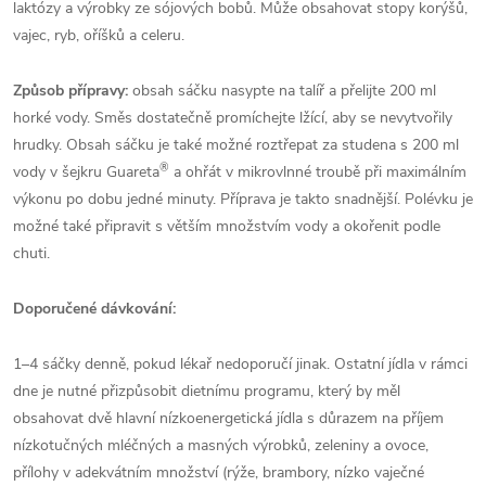
laktózy a výrobky ze sójových bobů. Může obsahovat stopy korýšů,
vajec, ryb, oříšků a celeru.
Způsob přípravy:
obsah sáčku nasypte na talíř a přelijte 200 ml
horké vody. Směs dostatečně promíchejte lžící, aby se nevytvořily
hrudky. Obsah sáčku je také možné roztřepat za studena s 200 ml
®
vody v šejkru Guareta
a ohřát v mikrovlnné troubě při maximálním
výkonu po dobu jedné minuty. Příprava je takto snadnější. Polévku je
možné také připravit s větším množstvím vody a okořenit podle
chuti.
Doporučené dávkování:
1–4 sáčky denně, pokud lékař nedoporučí jinak. Ostatní jídla v rámci
dne je nutné přizpůsobit dietnímu programu, který by měl
obsahovat dvě hlavní nízkoenergetická jídla s důrazem na příjem
nízkotučných mléčných a masných výrobků, zeleniny a ovoce,
přílohy v adekvátním množství (rýže, brambory, nízko vaječné