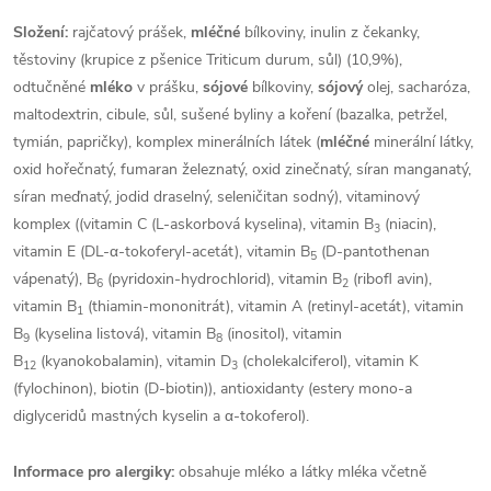
Složení:
rajčatový prášek,
mléčné
bílkoviny, inulin z čekanky,
těstoviny (krupice z pšenice Triticum durum, sůl) (10,9%),
odtučněné
mléko
v prášku,
sójové
bílkoviny,
sójový
olej, sacharóza,
maltodextrin, cibule, sůl, sušené byliny a koření (bazalka, petržel,
tymián, papričky), komplex minerálních látek (
mléčné
minerální látky,
oxid hořečnatý, fumaran železnatý, oxid zinečnatý, síran manganatý,
síran meďnatý, jodid draselný, seleničitan sodný), vitaminový
komplex ((vitamin C (L-askorbová kyselina), vitamin B
(niacin),
3
vitamin E (DL-α-tokoferyl-acetát), vitamin B
(D-pantothenan
5
vápenatý), B
(pyridoxin-hydrochlorid), vitamin B
(riboﬂ avin),
6
2
vitamin B
(thiamin-mononitrát), vitamin A (retinyl-acetát), vitamin
1
B
(kyselina listová), vitamin B
(inositol), vitamin
9
8
B
(kyanokobalamin), vitamin D
(cholekalciferol), vitamin K
12
3
(fylochinon), biotin (D-biotin)), antioxidanty (estery mono-a
diglyceridů mastných kyselin a α-tokoferol).
Informace pro alergiky:
obsahuje mléko a látky mléka včetně