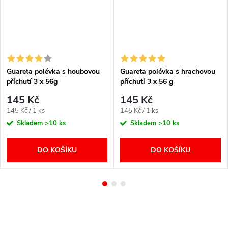
Guareta polévka s houbovou
Guareta polévka s hrachovou
příchutí 3 x 56g
příchutí 3 x 56 g
145 Kč
145 Kč
Měrná
Měrná
145 Kč / 1 ks
145 Kč / 1 ks
cena:
cena:
Skladem
>10 ks
Skladem
>10 ks
DO KOŠÍKU
DO KOŠÍKU