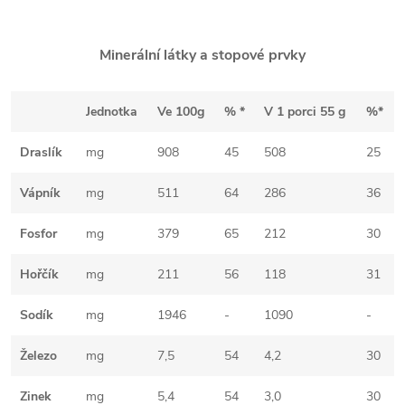
Minerální látky a stopové prvky
Jednotka
Ve 100g
% *
V 1 porci 55 g
%*
Draslík
mg
908
45
508
25
Vápník
mg
511
64
286
36
Fosfor
mg
379
65
212
30
Hořčík
mg
211
56
118
31
Sodík
mg
1946
-
1090
-
Železo
mg
7,5
54
4,2
30
Zinek
mg
5,4
54
3,0
30