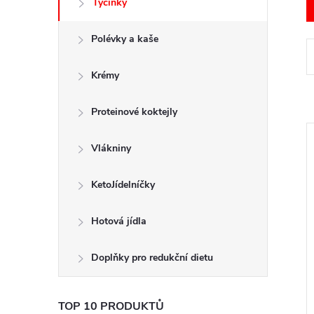
Tyčinky
t
Polévky a kaše
r
a
Krémy
n
Proteinové koktejly
n
Vlákniny
í
KetoJídelníčky
p
Hotová jídla
i
a
Doplňky pro redukční dietu
n
TOP 10 PRODUKTŮ