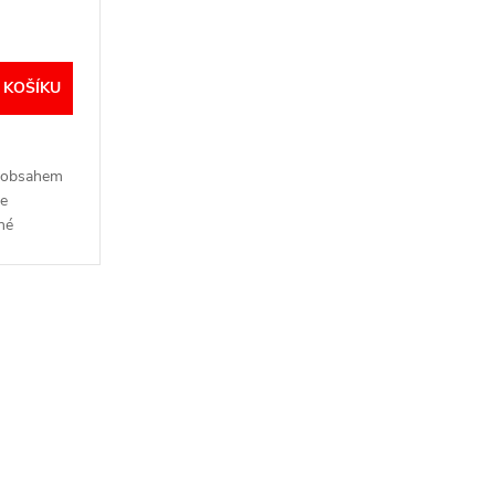
 KOŠÍKU
m obsahem
ke
sné
chny
m poměru.