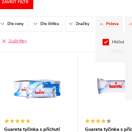
ZAVŘÍT FILTR
Dle ceny
Dle štítku
Značky
Poleva
Zrušit filtry
Mléčná
2
Čokoládov
V
ý
p
s
Guareta tyčinka s příchutí
Guareta tyčinka s pří