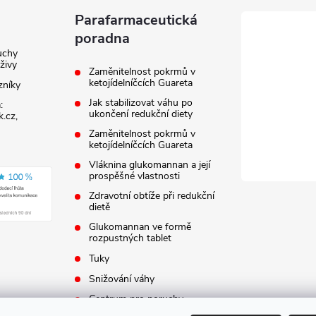
Parafarmaceutická
poradna
uchy
živy
Zaměnitelnost pokrmů v
ketojídelníčcích Guareta
zníky
Jak stabilizovat váhu po
:
ukončení redukční diety
.cz,
Zaměnitelnost pokrmů v
ketojídelníčcích Guareta
Vláknina glukomannan a její
prospěšné vlastnosti
Zdravotní obtíže při redukční
dietě
Glukomannan ve formě
rozpustných tablet
Tuky
Snižování váhy
Centrum pro poruchy
metabolismu a výživy