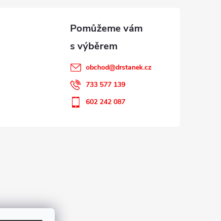
obchod
@
drstanek.cz
733 577 139
602 242 087