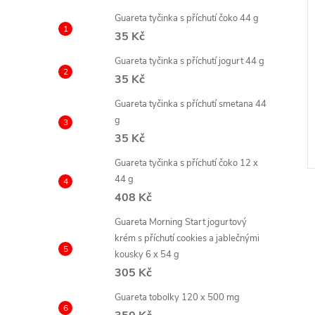
e
Guareta tyčinka s příchutí čoko 44 g
35 Kč
l
Guareta tyčinka s příchutí jogurt 44 g
35 Kč
Guareta tyčinka s příchutí smetana 44
g
35 Kč
Guareta tyčinka s příchutí čoko 12 x
44 g
408 Kč
Guareta Morning Start jogurtový
krém s příchutí cookies a jablečnými
kousky 6 x 54 g
l
305 Kč
Guareta tobolky 120 x 500 mg