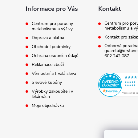
a
Informace pro Vás
Kontakt
t
Centrum pro por
Centrum pro poruchy
metabolismu a vý
metabolismu a výživy
í
Kontakt pro záka
Doprava a platba
Odborná poradna
Obchodní podmínky
guareta@drstanek
Ochrana osobních údajů
602 242 087
Reklamace zboží
Věrnostní a trvalá sleva
Slevové kupóny
Výrobky zakoupíte i v
lékárnách
Moje objednávka