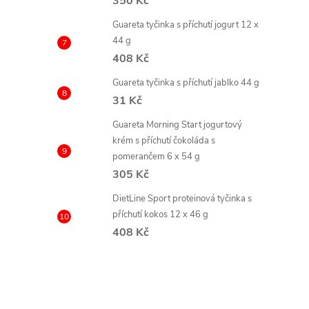
350 Kč
Guareta tyčinka s příchutí jogurt 12 x
44 g
408 Kč
Guareta tyčinka s příchutí jablko 44 g
í
31 Kč
Guareta Morning Start jogurtový
krém s příchutí čokoláda s
r
pomerančem 6 x 54 g
305 Kč
DietLine Sport proteinová tyčinka s
příchutí kokos 12 x 46 g
408 Kč