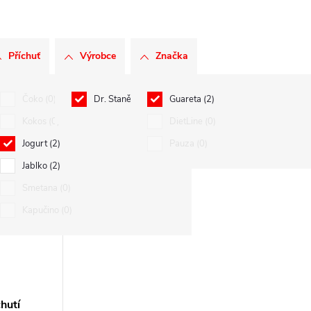
Příchuť
Výrobce
Značka
Čoko
0
Dr. Staněk, spol. s r.o.
Guareta
2
2
á
0
Kokos
0
DietLine
0
Jogurt
2
Pauza
0
Jablko
2
Smetana
0
Kapučino
0
chutí