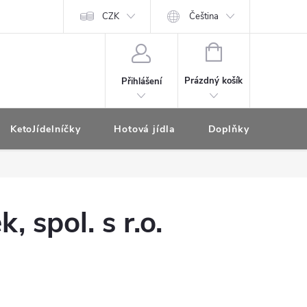
CZK
Čeština
NÁKUPNÍ
KOŠÍK
Prázdný košík
Přihlášení
KetoJídelníčky
Hotová jídla
Doplňky pro redukčn
 spol. s r.o.