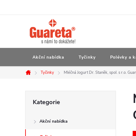
Přejít
na
obsah
Akční nabídka
Tyčinky
Polévky a k
Tyčinky
Mléčná Jogurt Dr. Staněk, spol. s r.o. Gua
Domů
P
Přeskočit
Kategorie
kategorie
o
Akční nabídka
s