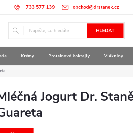
733 577 139
obchod@drstanek.cz
HLEDAT
aše
Krémy
Proteinové koktejly
Vlákniny
reta
Mléčná Jogurt Dr. Staněk,
Guareta