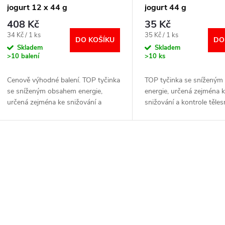
p
jogurt 12 x 44 g
jogurt 44 g
r
408 Kč
35 Kč
Měrná
Měrná
34 Kč / 1 ks
35 Kč / 1 ks
DO KOŠÍKU
DO
o
cena:
cena:
Skladem
Skladem
>10 balení
>10 ks
d
Cenově výhodné balení. TOP tyčinka
TOP tyčinka se snížený
se sníženým obsahem energie,
energie, určená zejména 
u
určená zejména ke snižování a
snižování a kontrole těle
kontrole tělesné hmotnosti.
hmotnosti. Obsahuje vše
k
Obsahuje všechny výživné látky ve
výživné látky ve vhodné
vhodném poměru. ...
S vysokým obsahem...
t
O
ů
v
á