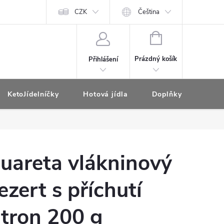
CZK
Čeština
NÁKUPNÍ
KOŠÍK
Prázdný košík
Přihlášení
KetoJídelníčky
Hotová jídla
Doplňky pro redukčn
uareta vlákninový
ezert s příchutí
itron 200 g