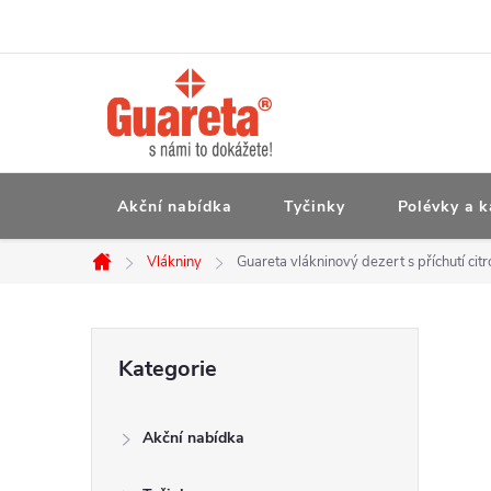
Přejít
na
obsah
Akční nabídka
Tyčinky
Polévky a k
Vlákniny
Guareta vlákninový dezert s příchutí cit
Domů
P
Přeskočit
Kategorie
kategorie
o
Akční nabídka
s