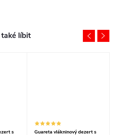
ezert s
Guareta vlákninový dezert s
Guareta