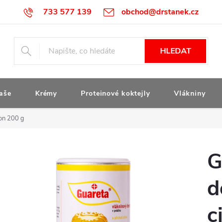
733 577 139
obchod@drstanek.cz
HLEDAT
aše
Krémy
Proteinové koktejly
Vlákniny
ron 200 g
G
d
c