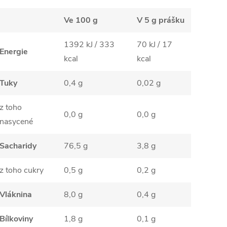
Ve 100 g
V 5 g prášku
1392 kJ / 333
70 kJ / 17
Energie
kcal
kcal
Tuky
0,4 g
0,02 g
z toho
0,0 g
0,0 g
nasycené
Sacharidy
76,5 g
3,8 g
z toho cukry
0,5 g
0,2 g
Vláknina
8,0 g
0,4 g
Bílkoviny
1,8 g
0,1 g