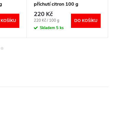
g
příchutí citron 100 g
příchut
220 Kč
220 K
Měrná
Měrná
220 Kč / 100 g
220 Kč / 
 KOŠÍKU
DO KOŠÍKU
cena:
cena:
Skladem
5 ks
Sklad