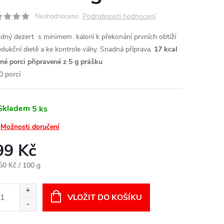
Podrobnosti hodnocení
Neohodnoceno
dný dezert s minimem kalorií k překonání prvních obtíží
redukční dietě a ke kontrole váhy. Snadná příprava.
17 kcal
dné porci připravené z 5 g prášku
0 porcí
Skladem
5 ks
Možnosti doručení
99 Kč
ná
50 Kč / 100 g
:
VLOŽIT DO KOŠÍKU