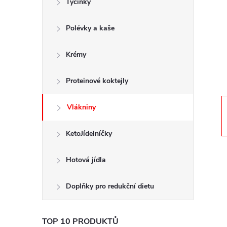
Tyčinky
t
Polévky a kaše
r
a
Krémy
n
Proteinové koktejly
n
Vlákniny
í
KetoJídelníčky
p
Hotová jídla
a
Doplňky pro redukční dietu
n
TOP 10 PRODUKTŮ