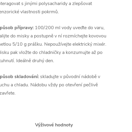
nteragovat s jinými polysacharidy a zlepšovat
enzorické vlastnosti pokrmů.
působ přípravy:
100/200 ml vody uveďte do varu,
alijte do misky a postupně v ní rozmíchejte kovovou
etlou 5/10 g prášku. Nepoužívejte elektrický mixér.
isku pak vložte do chladničky a konzumujte až po
tuhnutí. Ideálně druhý den.
působ skladování:
skladujte v původní nádobě v
uchu a chladu. Nádobu vždy po otevření pečlivě
zavřete.
Výživové hodnoty