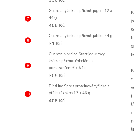
350 Kč
Guareta tyčinka s příchutí jogurt 12 x
K
44 g
j
408 Kč
s
Guareta tyčinka s příchutí jablko 44 g
f
31 Kč
e
t
Guareta Morning Start jogurtový
krém s příchutí čokoláda s
pomerančem 6 x 54 g
K
305 Kč
o
DietLine Sport proteinová tyčinka s
v
příchutí kokos 12 x 46 g
(
408 Kč
t
n
p
t