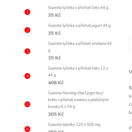
e
Guareta tyčinka s příchutí čoko 44 g
35 Kč
l
Guareta tyčinka s příchutí jogurt 44 g
35 Kč
Guareta tyčinka s příchutí smetana 44
g
35 Kč
Guareta tyčinka s příchutí čoko 12 x
V
44 g
408 Kč
S
Guareta Morning Start jogurtový
k
krém s příchutí cookies a jablečnými
c
kousky 6 x 54 g
b
305 Kč
Guareta tobolky 120 x 500 mg
P