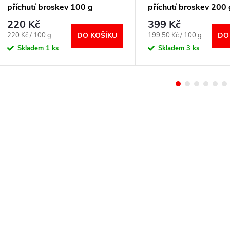
příchutí broskev 100 g
příchutí broskev 200 
220 Kč
399 Kč
Měrná
Měrná
220 Kč / 100 g
199,50 Kč / 100 g
DO KOŠÍKU
DO
cena:
cena:
Skladem
1 ks
Skladem
3 ks