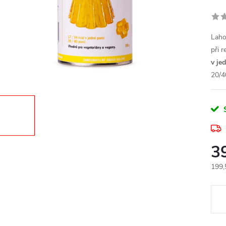
Laho
při 
v je
20/4
3
Měr
199,
cena