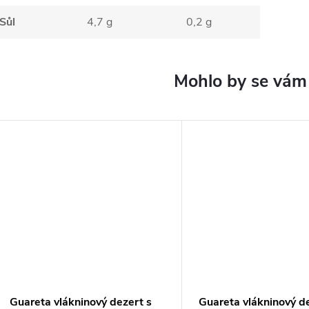
Sůl
4,7 g
0,2 g
Guareta vlákninový dezert s
Guareta vlákninový d