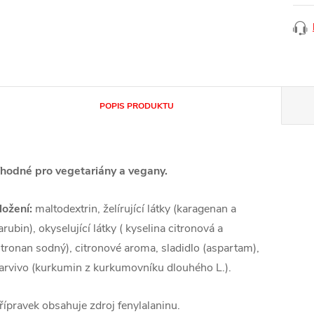
POPIS PRODUKTU
hodné pro vegetariány a vegany.
ložení:
maltodextrin, želírující látky (karagenan a
arubin), okyselující látky ( kyselina citronová a
itronan sodný), citronové aroma, sladidlo (aspartam),
arvivo (kurkumin z kurkumovníku dlouhého L.).
řípravek obsahuje zdroj fenylalaninu.