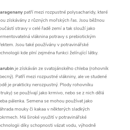
aragenany
patří mezi rozpustné polysacharidy, které
sou získávány z různých mořských řas. Jsou běžnou
oučástí stravy v celé řadě zemí a tak slouží jako
ermentovatelná vláknina potravy s prebiotickým
fektem. Jsou také používány v potravinářské
echnologii kde plní zejména funkci želírující látky.
arubin
je získáván ze svatojánského chleba (rohovník
becný). Patří mezi rozpustné vlákniny, ale ve studené
odě je prakticky nerozpustný. Plody rohovníku
struky) se používají jako krmivo, nebo se z nich dělá
řeba pálenka. Semena se mohou používat jako
áhrada mouky či kakaa v některých sladkých
okrmech. Má široké využití v potravinářské
echnologii díky schopnosti vázat vodu, výhodně