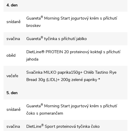
4. den
®
Guareta
Morning Start jogurtový krém s příchutí
snídaně
broskev
®
svačina
Guareta
tyčinka s příchutí jablko
DietLine® PROTEIN 20 proteinový koktejl s příchutí
oběd
jahoda
Svačinka MILKO paprika150g+ Chléb Tastino Rye
večeře
Bread 30g (LIDL)+ 200g zelené papriky *
5. den
®
Guareta
Morning Start jogurtový krém s příchutí
snídaně
čoko s pomerančem
®
svačina
DietLine
Sport proteinová tyčinka čoko