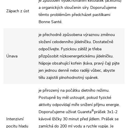
je způsoben vydechováním ketolátek (acetonu)
a organických sloučenin síry. Doporučujeme
Zápach z úst
těmto problémům předcházet pastilkami
Bonne Santé.
je přechodně způsobena výraznou změnou
složení celodenního jídelníčku. Dostatečně
odpočívejte. Fyzickou zátěž je třeba
Únava
přizpůsobit nízkoenergetickému jídelníčku.
Nápoje obsahující kofein (káva, pravý čaj) pijte
jen jednou denně nebo raději vůbec, abyste
tělu zajistili plnohodnotný spánek.
je přirozený na počátku dietního režimu.
Postupně by měl ustoupit, pokud fyzické
aktivity odpovídají míře snížení příjmu energie.
®
Doporučujeme užívat Guareta
prášek 3x1-2
Intenzivní
kávové lžičky 30 minut před jídlem. Prášek se
pocitu hladu
zamíchá do 200 ml vody a rychle vypije. Je