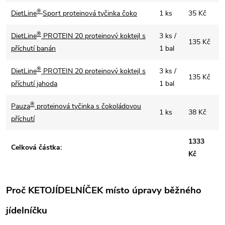
®
DietLine
Sport proteinová tyčinka čoko
1 ks
35 Kč
®
DietLine
PROTEIN 20 proteinový koktejl s
3 ks /
135 Kč
příchutí banán
1 bal
®
DietLine
PROTEIN 20 proteinový koktejl s
3 ks /
135 Kč
příchutí jahoda
1 bal
®
Pauza
proteinová tyčinka s čokoládovou
1 ks
38 Kč
příchutí
1333
Celková částka:
Kč
Proč KETOJÍDELNÍČEK místo úpravy běžného
jídelníčku