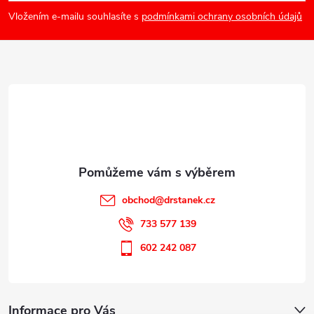
p
Vložením e-mailu souhlasíte s
podmínkami ochrany osobních údajů
a
t
í
obchod
@
drstanek.cz
733 577 139
602 242 087
Informace pro Vás