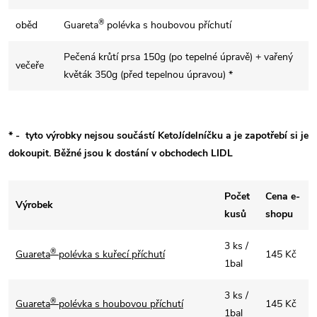
®
oběd
Guareta
polévka s houbovou příchutí
Pečená krůtí prsa 150g (po tepelné úpravě) + vařený
večeře
květák 350g (před tepelnou úpravou) *
* -
tyto výrobky nejsou součástí KetoJídelníčku a je zapotřebí si je
dokoupit. Běžné jsou k dostání v obchodech LIDL
Počet
Cena e-
Výrobek
kusů
shopu
3 ks /
®
Guareta
polévka s kuřecí příchutí
145 Kč
1bal
3 ks /
®
Guareta
polévka s houbovou příchutí
145 Kč
1bal