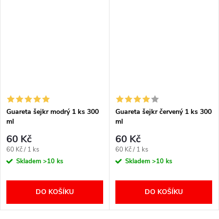
Guareta šejkr modrý 1 ks 300
Guareta šejkr červený 1 ks 300
ml
ml
60 Kč
60 Kč
Měrná
Měrná
60 Kč / 1 ks
60 Kč / 1 ks
cena:
cena:
Skladem
>10 ks
Skladem
>10 ks
DO KOŠÍKU
DO KOŠÍKU