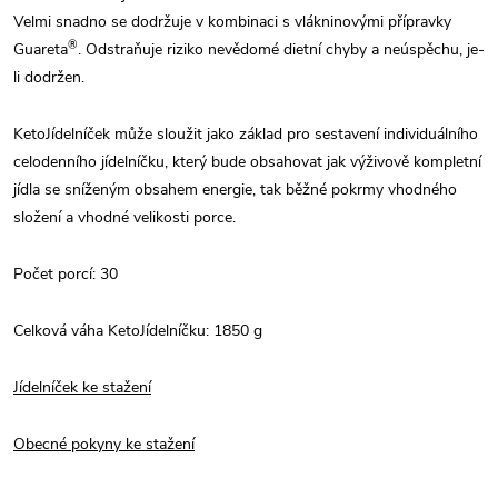
Velmi snadno se dodržuje v kombinaci s vlákninovými přípravky
®
Guareta
. Odstraňuje riziko nevědomé dietní chyby a neúspěchu, je-
li dodržen.
KetoJídelníček může sloužit jako základ pro sestavení individuálního
celodenního jídelníčku, který bude obsahovat jak výživově kompletní
jídla se sníženým obsahem energie, tak běžné pokrmy vhodného
složení a vhodné velikosti porce.
Počet porcí: 30
Celková váha KetoJídelníčku: 1850 g
Jídelníček ke stažení
Obecné pokyny ke stažení