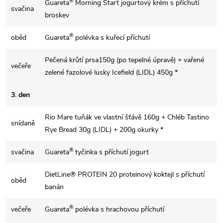
®
Guareta
Morning Start jogurtový krém s příchutí
svačina
broskev
®
oběd
Guareta
polévka s kuřecí příchutí
Pečená krůtí prsa150g (po tepelné úpravě) + vařené
večeře
zelené fazolové lusky Icefield (LIDL) 450g *
3. den
Rio Mare tuňák ve vlastní šťávě 160g + Chléb Tastino
snídaně
Rye Bread 30g (LIDL) + 200g okurky *
®
svačina
Guareta
tyčinka s příchutí jogurt
DietLine® PROTEIN 20 proteinový koktejl s příchutí
oběd
banán
®
večeře
Guareta
polévka s hrachovou příchutí