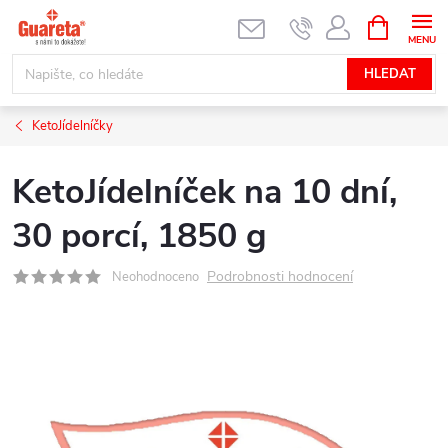
Přejít
NÁKUPNÍ
KOŠÍK
na
obsah
HLEDAT
KetoJídelníčky
KetoJídelníček na 10 dní,
30 porcí, 1850 g
Podrobnosti hodnocení
Neohodnoceno