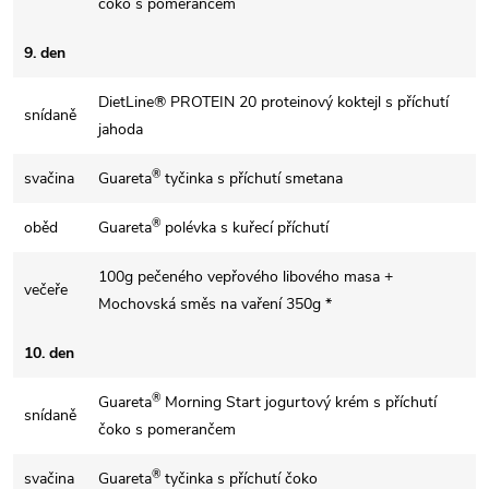
čoko s pomerančem
9. den
DietLine® PROTEIN 20 proteinový koktejl s příchutí
snídaně
jahoda
®
svačina
Guareta
tyčinka s příchutí smetana
®
oběd
Guareta
polévka s kuřecí příchutí
100g pečeného vepřového libového masa +
večeře
Mochovská směs na vaření 350g *
10. den
®
Guareta
Morning Start jogurtový krém s příchutí
snídaně
čoko s pomerančem
®
svačina
Guareta
tyčinka s příchutí čoko