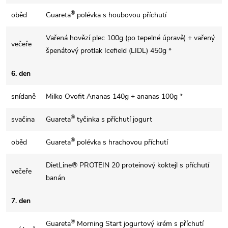
®
oběd
Guareta
polévka s houbovou příchutí
Vařená hovězí plec 100g (po tepelné úpravě) + vařený
večeře
špenátový protlak Icefield (LIDL) 450g *
6. den
snídaně
Milko Ovofit Ananas 140g + ananas 100g *
®
svačina
Guareta
tyčinka s příchutí jogurt
®
oběd
Guareta
polévka s hrachovou příchutí
DietLine® PROTEIN 20 proteinový koktejl s příchutí
večeře
banán
7. den
®
Guareta
Morning Start jogurtový krém s příchutí