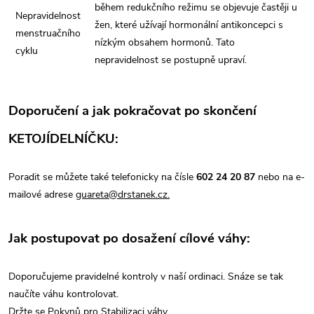
během redukčního režimu se objevuje častěji u
Nepravidelnost
žen, které užívají hormonální antikoncepci s
menstruačního
nízkým obsahem hormonů. Tato
cyklu
nepravidelnost se postupně upraví.
Doporučení a jak pokračovat po skončení
KETOJÍDELNÍČKU:
Poradit se můžete také telefonicky na čísle
602 24 20 87
nebo na e-
mailové adrese
guareta@drstanek.cz.
Jak postupovat po dosažení cílové váhy:
Doporučujeme pravidelné kontroly v naší ordinaci. Snáze se tak
naučíte váhu kontrolovat.
Držte se Pokynů pro Stabilizaci váhy
.