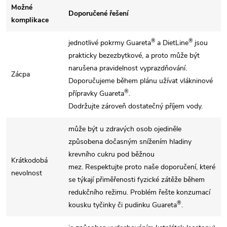
Možné
Doporučené řešení
komplikace
®
®
jednotlivé pokrmy Guareta
a DietLine
jsou
prakticky bezezbytkové, a proto může být
narušena pravidelnost vyprazdňování.
Zácpa
Doporučujeme během plánu užívat vlákninové
®
přípravky Guareta
.
Dodržujte zároveň dostatečný příjem vody.
může být u zdravých osob ojediněle
způsobena dočasným snížením hladiny
krevního cukru pod běžnou
Krátkodobá
mez. Respektujte proto naše doporučení, které
nevolnost
se týkají přiměřenosti fyzické zátěže během
redukčního režimu. Problém řešte konzumací
®
kousku tyčinky či pudinku Guareta
.