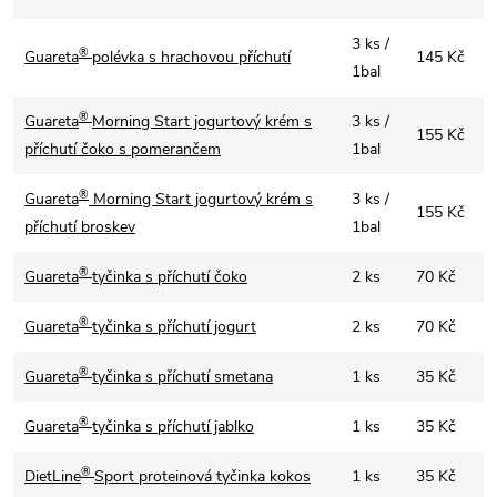
3 ks /
®
Guareta
polévka s hrachovou příchutí
145 Kč
1bal
®
Guareta
Morning Start jogurtový krém s
3 ks /
155 Kč
příchutí čoko s pomerančem
1bal
®
Guareta
Morning Start jogurtový krém s
3 ks /
155 Kč
příchutí broskev
1bal
®
Guareta
tyčinka s příchutí čoko
2 ks
70 Kč
®
Guareta
tyčinka s příchutí jogurt
2 ks
70 Kč
®
Guareta
tyčinka s příchutí smetana
1 ks
35 Kč
®
Guareta
tyčinka s příchutí jablko
1 ks
35 Kč
®
DietLine
Sport proteinová tyčinka kokos
1 ks
35 Kč