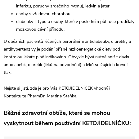
infarktu, poruchy srdečního rytmu), ledvin a jater
osoby s vředovou chorobou
diabetiky I. typu a osoby, které v posledním půl roce prodělaly
mozkovou cévní příhodu.
U obézních pacientů léčených perorálními antidiabetiky, diuretiky a
antihypertenzivy je podání přísné nízkoenergetické diety pod
kontrolou lékaře plně indikováno. Obvykle bývá nutné snížit dávku
antidiabetik, diuretik (léků na odvodnění) a léků snižujících krevní
tlak.
Nejste si jisti, zda je pro Vás KETOJÍDELNÍČEK vhodný?
Kontaktujte
PharmDr. Martina Staňka
.
Běžné zdravotní obtíže, které se mohou
vyskytnout během používání KETOJÍDELNÍČKU: