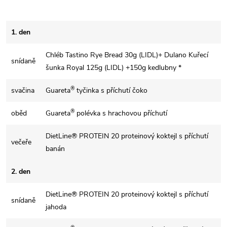
1. den
Chléb Tastino Rye Bread 30g (LIDL)+ Dulano Kuřecí
snídaně
šunka Royal 125g (LIDL) +150g kedlubny *
®
svačina
Guareta
tyčinka s příchutí čoko
®
oběd
Guareta
polévka s hrachovou příchutí
DietLine® PROTEIN 20 proteinový koktejl s příchutí
večeře
banán
2. den
DietLine® PROTEIN 20 proteinový koktejl s příchutí
snídaně
jahoda