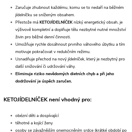
Zaručuje zhubnout každému, komu se to nedaří na běžném
jídelníčku se sníženým obsahem.
Přestože má
KETOJÍDELNÍČEK
nízký energetický obsah, je
výživově kompletní a doplňuje tělu nezbytné nutné množství
živin pro běžné denní činnosti.
Umožňuje rychle dosáhnout prvního váhového úbytku a tím
motivuje pokračovat v redukčním režimu.
Usnadňuje přechod na nový jídelníček, který je nezbytný pro
další snižování či udržování váhy.
Eliminuje riziko nevědomých dietních chyb a při jeho
dodržování je úspěch zaručen.
KETOJÍDELNÍČEK není vhodný pro:
obézní děti a dospívající
těhotné a kojící ženy
osoby se závažnějším onemocněním srdce (krátké období po