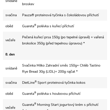
snídaně
broskev
svačina
Pauza® proteinová tyčinka s čokoládovou příchutí
®
oběd
Guareta
polévka s kuřecí příchutí
Pečená kuřecí prsa 150g (po tepelné úpravě) + vařená
večeře
brokolice 350g (před tepelnou úpravou) *
8. den
Svačinka Milko Zahradní směs 150g+ Chléb Tastino
snídaně
Rye Bread 30g (LIDL)+ 200g rajčat *
®
svačina
DietLine
Sport proteinová tyčinka kokos
®
oběd
Guareta
polévka s houbovou příchutí
®
Guareta
Morning Start jogurtový krém s příchutí
večeře