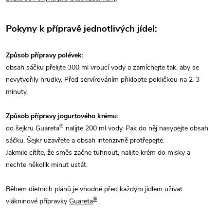
Pokyny k přípravě jednotlivých jídel:
Způsob přípravy polévek:
obsah sáčku přelijte 300 ml vroucí vody a zamíchejte tak, aby se
nevytvořily hrudky. Před servírováním přiklopte pokličkou na 2-3
minuty.
Způsob přípravy jogurtového krému:
®
do šejkru Guareta
nalijte 200 ml vody. Pak do něj nasypejte obsah
sáčku. Šejkr uzavřete a obsah intenzivně protřepejte.
Jakmile cítíte, že směs začne tuhnout, nalijte krém do misky a
nechte několik minut ustát.
Během dietních plánů je vhodné před každým jídlem užívat
®
vlákninové přípravky
Guareta
.