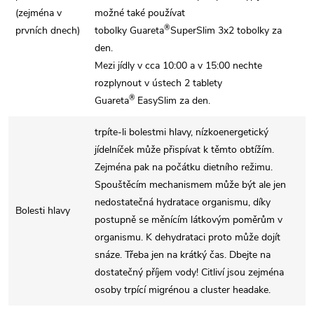
(zejména v
možné také používat
®
prvních dnech)
tobolky Guareta
SuperSlim 3x2 tobolky za
den.
Mezi jídly v cca 10:00 a v 15:00 nechte
rozplynout v ústech 2 tablety
®
Guareta
EasySlim za den.
trpíte-li bolestmi hlavy, nízkoenergetický
jídelníček může přispívat k těmto obtížím.
Zejména pak na počátku dietního režimu.
Spouštěcím mechanismem může být ale jen
nedostatečná hydratace organismu, díky
Bolesti hlavy
postupně se měnícím látkovým poměrům v
organismu. K dehydrataci proto může dojít
snáze. Třeba jen na krátký čas. Dbejte na
dostatečný příjem vody! Citliví jsou zejména
osoby trpící migrénou a cluster headake.